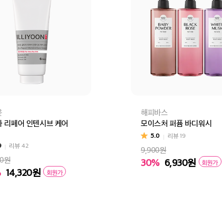
윤
해피바스
 리페어 인텐시브 케어
모이스처 퍼퓸 바디워시
5.0
리뷰
19
9
리뷰
42
9,900원
00원
30%
6,930
원
회원가
바디워시 베이비파우더
바디
%
14,320
원
회원가
장바구니
바로
바구니
바로구매