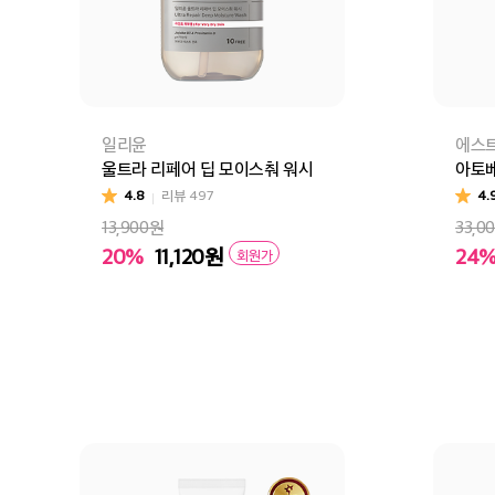
일리윤
에스
울트라 리페어 딥 모이스춰 워시
아토베
4.8
리뷰
497
4.
13,900원
33,0
20%
11,120
원
24
회원가
장바구니
바로구매
장