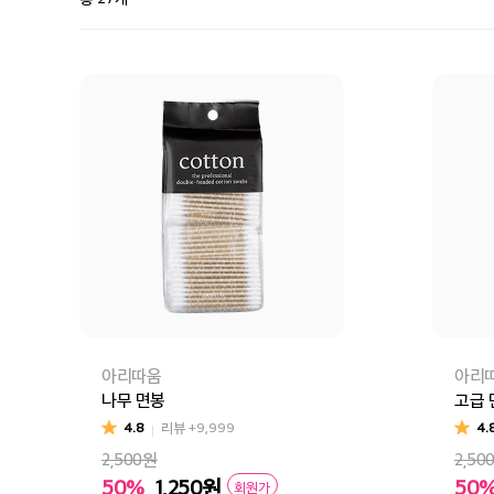
아리따움
아리
나무 면봉
고급 
4.8
리뷰
+9,999
4.
2,500원
2,50
50%
1,250
원
50
회원가