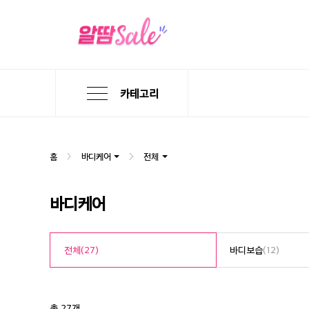
카테고리
본
검
메
문
색
뉴
바
바
바
로
로
로
홈
바디케어
전체
가
가
가
기
기
기
바디케어
전체
(27)
바디보습
(12)
총 27개