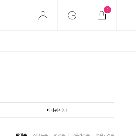
0
바디워시
(8)
판매순
신상품순
평점순
낮은가격순
높은가격순