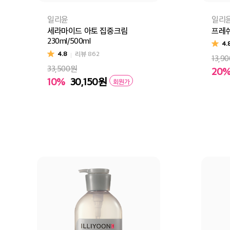
일리윤
일리
세라마이드 아토 집중크림
프레
230ml/500ml
4.
4.8
리뷰
862
13,9
33,500원
20
10%
30,150
원
회원가
500ml [원통형]
230ml (일시품절)
장
장바구니
바로구매