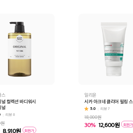
바스
일리윤
지널 컬렉션 바디워시
시카 아크네 클리어 필링 
지널
5.0
리뷰
7
0
리뷰
8
18,000원
0원
30%
12,600
원
회원가
8,910
원
회원가