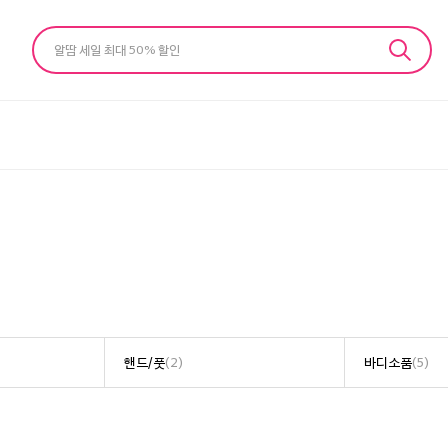
알땀 세일 최대 50% 할인
핸드/풋
(2)
바디소품
(5)