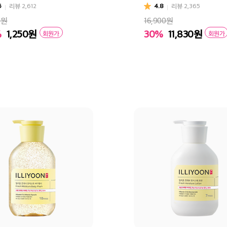
6
리뷰
2,612
4.8
리뷰
2,365
0원
16,900원
%
1,250
원
30%
11,830
원
회원가
회원가
바구니
바로구매
장바구니
바로