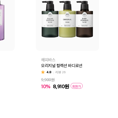
해피바스
오리지널 컬렉션 바디로션
4.8
리뷰
26
9,900원
10%
8,910
원
회원가
워시 화이트머스크
바디워시 블랙로즈
바디로션 오리지널
바디로션 베이비파우더
바디로션
구매
장바구니
바로구매