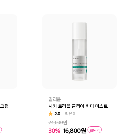
일리윤
스크럽
시카 트러블 클리어 바디 미스트
5.0
리뷰
3
24,000원
30%
16,800
원
회원가