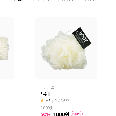
아리따움
샤워볼
4.8
리뷰
7,423
2,000원
50%
1,000
원
회원가