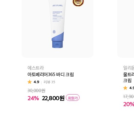
에스트라
일리
아토베리어365 바디 크림
울트라
크림
4.9
리뷰
35
4.
30,000원
17,9
24%
22,800
원
회원가
20
장바구니
바로구매
장