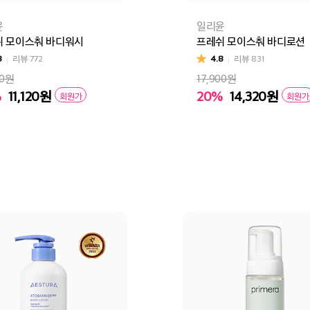
윤
일리윤
쉬 모이스춰 바디워시
프레쉬 모이스춰 바디로션
8
리뷰
772
4.8
리뷰
831
00원
17,900원
%
11,120
원
20%
14,320
원
회원가
회원가
바구니
바로구매
장바구니
바로