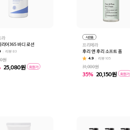
트라
사은품
리어365 바디 로션
프리메라
후리 앤 후리 소프트 폼
9
리뷰
83
4.9
리뷰
105
00원
%
25,080
원
31,000원
회원가
35%
20,150
원
회원가
바구니
바로구매
장바구니
바로