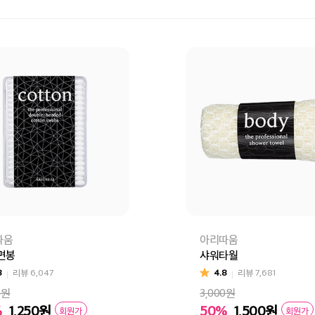
따움
아리따움
면봉
샤워타월
8
리뷰
6,047
4.8
리뷰
7,681
0원
3,000원
%
1,250
원
50%
1,500
원
회원가
회원가