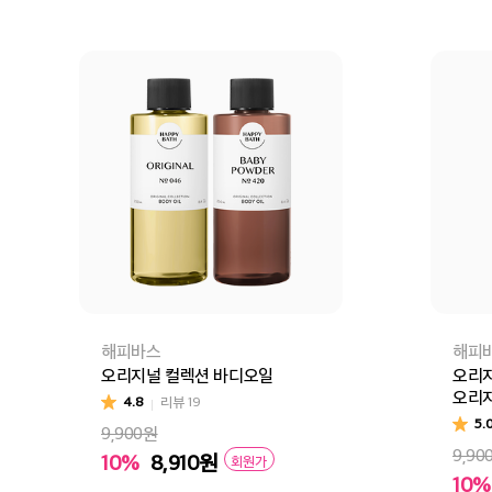
해피바스
해피
오리지널 컬렉션 바디오일
오리
오리
4.8
리뷰
19
5.
9,900원
9,90
10%
8,910
원
회원가
바디오일 오리지널
바디오일 베이비파우더
10%