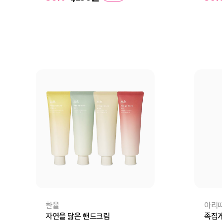
장바구니
바로구매
장
한율
아리
자연을 닮은 핸드크림
족집