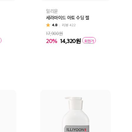
일리윤
세라마이드 아토 수딩 젤
4.8
리뷰
422
17,900원
20%
14,320
원
회원가
구매
장바구니
바로구매