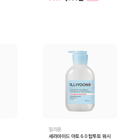
구매
장바구니
바로구매
일리윤
세라마이드 아토 6.0 탑투토 워시