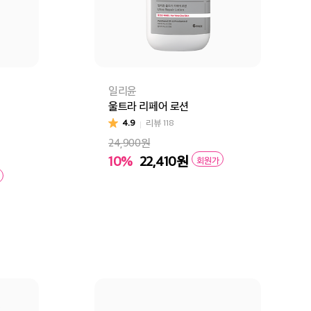
일리윤
울트라 리페어 로션
4.9
리뷰
118
24,900원
10%
22,410
원
회원가
장바구니
바로구매
구매