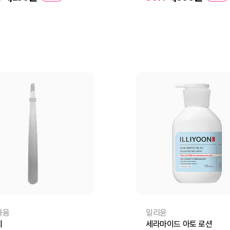
바구니
바로구매
장바구니
바로
따움
일리윤
게
세라마이드 아토 로션