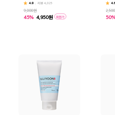
4.8
리뷰
4,025
4.
9,000원
2,50
45%
4,950
원
50
회원가
달빛유자
어린쑥
흰감국
자초
장바구니
바로구매
장