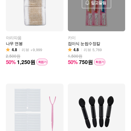
입고알림
아리따움
카이
나무 면봉
접이식 눈썹수정칼
4.8
4.8
리뷰
+9,999
리뷰
5,769
2,500원
1,500원
50%
1,250
원
50%
750
원
회원가
회원가