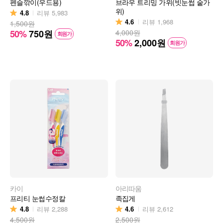
펜슬깎이(우드용)
브라우 트리밍 가위(빗눈썹 숱가
위)
4.8
리뷰
5,983
4.6
리뷰
1,968
1,500원
50%
750
원
4,000원
회원가
50%
2,000
원
회원가
카이
아리따움
프리티 눈썹수정칼
족집게
4.8
4.6
리뷰
2,288
리뷰
2,612
4,500원
2,500원