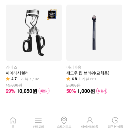
라네즈
아리따움
아이래시컬러
섀도우 팁 브러쉬(교체용)
4.7
4.8
리뷰
1,192
리뷰
661
15,000원
2,000원
29%
10,650
원
50%
1,000
원
회원가
회원가
홈
카테고리
스토어모드
마이아리따움
최근 본 상품