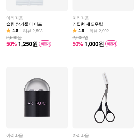
아리따움
아리따움
슬림 쌍커풀 테이프
리필형 섀도우팁
4.8
4.8
리뷰
2,593
리뷰
2,902
2,500원
2,000원
50%
1,250
원
50%
1,000
원
회원가
회원가
아리따움
아리따움