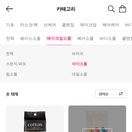
카테고리
기초
마스크/팩
선케어
클렌징
메이크업
헤어케어
바
전체
페이스소품
메이크업소품
헤어소품
바디소품
클렌
전체
브러쉬
스펀지/퍼프
아이소품
립소품
네일소품
총
12개
판매순