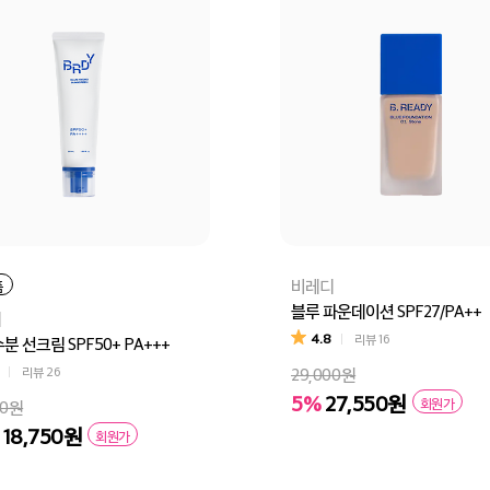
비레디
품
블루 파운데이션 SPF27/PA++
디
4.8
리뷰
16
분 선크림 SPF50+ PA+++
리뷰
26
29,000원
5%
27,550원
회원가
00원
18,750원
회원가