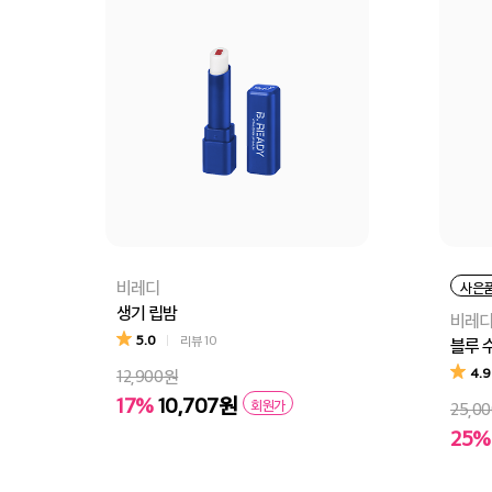
비레디
사은
생기 립밤
비레
5.0
리뷰
10
블루 수
4.9
12,900원
17%
10,707원
회원가
25,0
25%