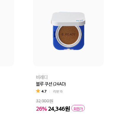
비레디
블루 쿠션 (24AD)
4.7
리뷰
16
32,900원
26%
24,346원
회원가