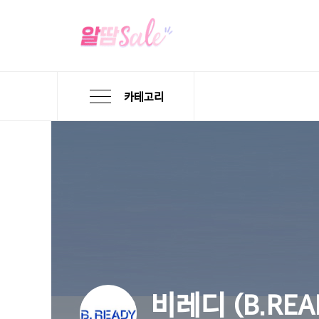
카테고리
본
검
메
문
색
뉴
바
바
바
로
로
로
가
가
가
기
기
기
비레디
(B.REA