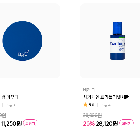
디
비레디
세범 파우더
시카페인 트러블리셋 세럼
5.0
리뷰
3
리뷰
4
00원
38,000원
11,250원
26%
28,120원
회원가
회원가