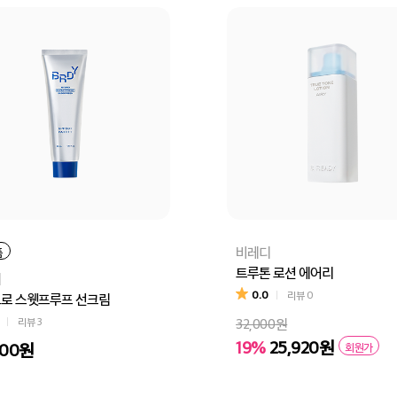
비레디
품
트루톤 로션 에어리
디
0.0
리뷰
0
로 스웻프루프 선크림
리뷰
3
32,000원
19%
25,920원
000원
회원가