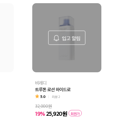
입고 알림
비레디
트루톤 로션 하이드로
5.0
리뷰
2
32,000원
19%
25,920원
회원가