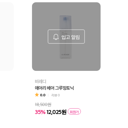
입고 알림
비레디
에어리 헤어 그루밍토닉
0.0
리뷰
0
18,500원
35%
12,025원
회원가