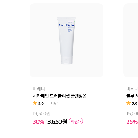
비레디
비레
시카페인 트러블리셋 클렌징폼
블루 
5.0
5.0
리뷰
1
19,500원
15,0
30%
13,650원
25%
회원가