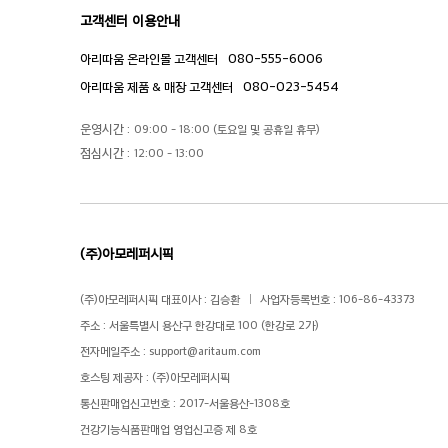
고객센터 이용안내
080-555-6006
아리따움 온라인몰 고객센터
080-023-5454
아리따움 제품 & 매장 고객센터
운영시간 :
09:00 - 18:00 (토요일 및 공휴일 휴무)
점심시간 :
12:00 - 13:00
(주)아모레퍼시픽
(주)아모레퍼시픽 대표이사 : 김승환
사업자등록번호 : 106-86-43373
주소 : 서울특별시 용산구 한강대로 100 (한강로 2가)
전자메일주소 :
support@aritaum.com
호스팅 제공자 : (주)아모레퍼시픽
통신판매업신고번호 : 2017-서울용산-1308호
건강기능식품판매업 영업신고증 제 8호