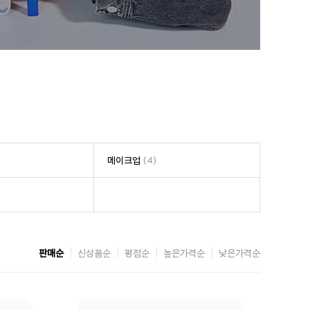
메이크업
(4)
판매순
신상품순
평점순
높은가격순
낮은가격순