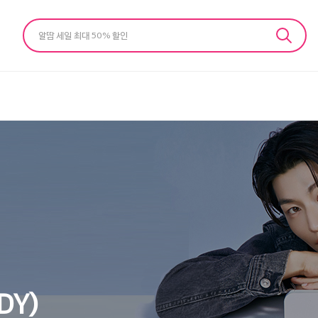
알땀 세일 최대 50% 할인
DY)