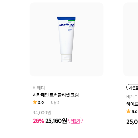
비레디
사은
시카페인 트러블리셋 크림
비레
5.0
리뷰
2
하이드
5.0
34,000원
26%
25,160원
25,
회원가