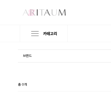
카테고리
본
검
메
문
색
뉴
바
바
바
로
로
로
브랜드
가
가
가
기
기
기
총 0개