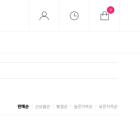
0
판매순
신상품순
평점순
높은가격순
낮은가격순