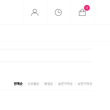
0
판매순
신상품순
평점순
높은가격순
낮은가격순