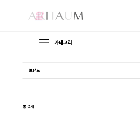
카테고리
본
검
메
문
색
뉴
바
바
바
로
로
로
브랜드
가
가
가
기
기
기
총 0개