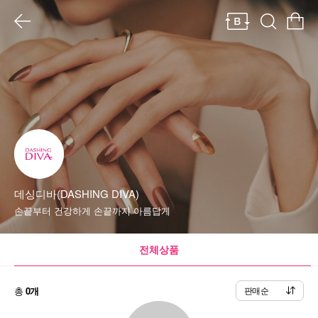
데싱디바(DASHING DIVA)
손끝부터 건강하게 손끝까지 아름답게
전체상품
총
0개
판매순