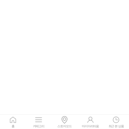
홈
카테고리
스토어모드
마이아리따움
최근 본 상품