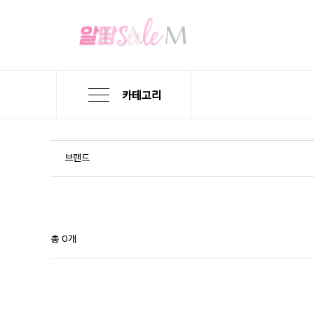
카테고리
본
검
메
문
색
뉴
바
바
바
로
로
로
브랜드
가
가
가
기
기
기
총 0개