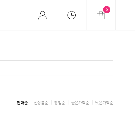
0
판매순
신상품순
평점순
높은가격순
낮은가격순