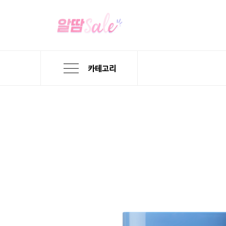
카테고리
본
검
메
문
색
뉴
바
바
바
로
로
로
가
가
가
기
기
기