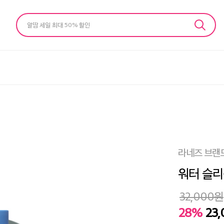
알땀 세일 최대 50% 할인
라네즈 브랜
워터 슬리
32,000
원
28%
23,