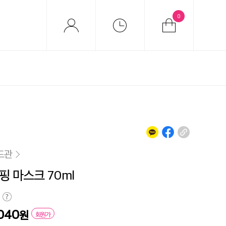
0
드관
핑 마스크 70ml
040
원
회원가