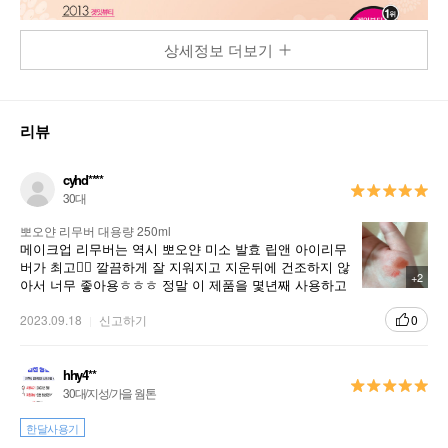
상세정보 더보기
리뷰
cyhd****
30대
뽀오얀 리무버 대용량 250ml
메이크업 리무버는 역시 뽀오얀 미소 발효 립앤 아이리무
버가 최고👍🏻 깔끔하게 잘 지워지고 지운뒤에 건조하지 않
+2
아서 너무 좋아용ㅎㅎㅎ 정말 이 제품을 몇년째 사용하고
있는지 모를 정도로 오래 사용하고 있습니당
2023.09.18
신고하기
0
hhy4**
30대/지성/가을 웜톤
한달사용기