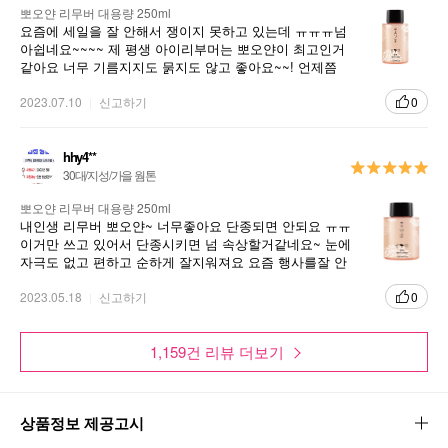
뽀오얀 리무버 대용량 250ml
요즘에 세일을 잘 안해서 쟁이지 못하고 있는데 ㅠㅠㅠ넘
아쉽네요~~~~ 제 평생 아이리부머는 뽀오얀이 최고인거
같아요 너무 기름지지도 묽지도 않고 좋아요~~! 언제쯤
세일할까용~~~ㅠㅠ
2023.07.10
신고하기
0
hhy4**
30대/지성/가을 웜톤
뽀오얀 리무버 대용량 250ml
내인생 리무버 뽀오얀~ 너무좋아요 단종되면 안되요 ㅠㅠ
이거만 쓰고 있어서 단종시키면 넘 속상할거같네요~ 눈에
자극도 없고 편하고 순하게 잘지워져요 요즘 행사를잘 안
해서 조금 속상하네요~
2023.05.18
신고하기
0
1,159건 리뷰 더보기
상품정보 제공고시