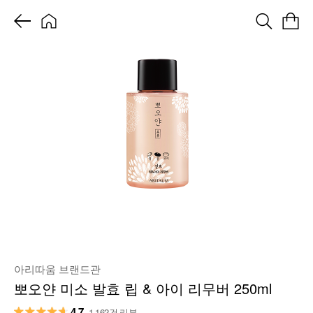
아리따움 브랜드관
뽀오얀 미소 발효 립 & 아이 리무버 250ml
4.7
1,162건 리뷰