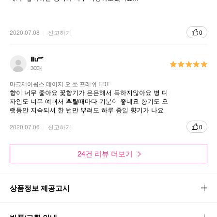
2020.07.08
신고하기
0
lllu***
30대
마크제이콥스 데이지 오 쏘 프레쉬 EDT
향이 너무 좋아요 꽃향기가 은은해서 독하지않아요 병 디
자인도 너무 예뻐서 뿌릴때마다 기분이 좋네요 향기도 오
랫동안 지속되서 한 번만 뿌려도 하루 종일 향기가 나요
여름에 뿌려도 좋을 정도로 깔끔한 향이네요
2020.07.06
신고하기
0
24건 리뷰 더보기
상품정보 제공고시