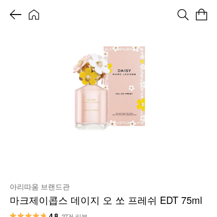
아리따움 브랜드관
마크제이콥스 데이지 오 쏘 프레쉬 EDT 75ml
4.8
27건 리뷰