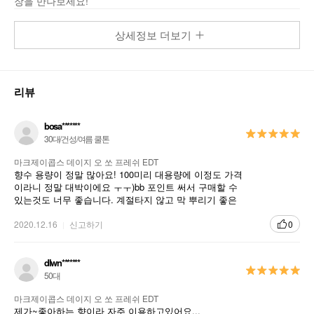
장을 만나보세요!
데이지를 새롭게 재 해석한 명랑하며 쾌활한 무겁지 않으면서도 섬세하고 엘레
상세정보 더보기
강스한 향수
리뷰
bosa*******
30대/건성/여름 쿨톤
마크제이콥스 데이지 오 쏘 프레쉬 EDT
향수 용량이 정말 많아요! 100미리 대용량에 이정도 가격
이라니 정말 대박이에요 ㅜㅜ)bb 포인트 써서 구매할 수
있는것도 너무 좋습니다. 계절타지 않고 막 뿌리기 좋은
향수에요. 선물하기도 좋아요
2020.12.16
신고하기
0
dlwn*******
50대
마크제이콥스 데이지 오 쏘 프레쉬 EDT
제가~좋아하는 향이라 자주 이용하고있어요...