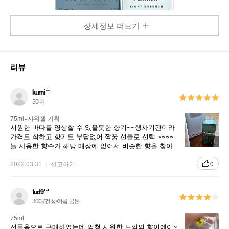
상세정보 더보기
리뷰
kumi**
50대
75ml+샤워젤 기획
시원한 바다를 영상할 수 있을듯한 향기~~행사기간이라
가격도 착하고 향기도 부담없어 짝꿍 선물로 선택 ~~~~
+1
늘 사용한 향수가 해당 매장에 없어서 비슷한 향을 찾아
선택했는데 선물받고 좋아해 주니 저도 너무 좋아요~^^
2022.03.31
신고하기
0
fud9***
30대/건성/여름 쿨톤
75ml
선물용으로 구매하였는데 엄청 시원한 느낌의 향이에여~