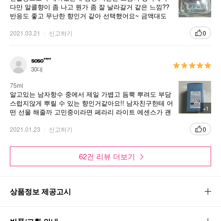
다만 알콜향이 좀 나고 뭔가 좀 잘 날라갈거 같은 느낌??
반응도 좋고 무난한 향인거 같아 선택했어요~ 금액대도
남성다우면서도 세련된 부드러움이 잘 조화된 쿨한 이미지를 표현하는 페라리
선물용으로 좋구오
라이트 에센스
2021.03.21
신고하기
0
soso****
30대
75ml
알고있는 남자항수 중에서 제일 가볍고 듬뿍 뿌려도 부담
스럽지않게 뿌릴 수 있는 향인거같아요!! 남자친구한테 어
+1
떤 선물 해줄까 고민중이라면 페라리 라이트 에센스가 괜
찮응거같아여!! 남자친구가 아니더라도 남사친, 남동생 등
등 가격도 용량에 비해서 부담스럽지않는 가격이라 제일
2021.01.23
신고하기
0
무난하게 좋아요. 20대 초반이라면 라이트가 알맞는거같
고 중후반이면 블랙도 너무 좋더라구요. 가성비도 좋고 디
62건 리뷰 더보기
자인도 이쁜 라이트 에센스 선물용으로 구매 잘한거같아
요^^~ 이번엔 20대 초반인 남동생한테 줬는데 까다로운
후각을 만족시킨 행이에요 ㅎㅎ
상품정보 제공고시