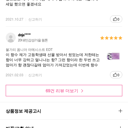
세일 했으면 좋겠네요
2021.10.27
신고하기
0
dnjs******
20대/민감성/가을 웜톤
불가리 옴니아 아메시스트 EDT
이 향수 제가 고등학생때 선물 받아서 썼었는데 저한테는
향이 너무 강하고 멀니나는 항? 그런 향이라 한 두번 쓰고
엄마가 향 괜찮다갈래 엄마가 가져갔었는데 이번에 향수
사달라 그러길래 이 제품으로 다시 선물해줬ㅇㅓ요 좋다
프레시한 향으로 자신을 표현하는 엘레강스하고 세련된 젊은 여성을 위한 향수
고 하네요 엄마가 ㅎㅎㅎ
2021.02.03
신고하기
0
69건 리뷰 더보기
상품정보 제공고시