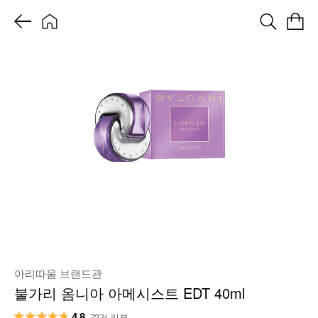
아리따움 브랜드관
불가리 옴니아 아메시스트 EDT 40ml
4.8
72건 리뷰