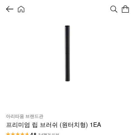
아리따움 브랜드관
프리미엄 립 브러쉬 (원터치형) 1EA
4.8
3,438건 리뷰