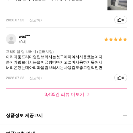
2026.07.23
신고하기
0
west****
40대
프리미엄 립 브러쉬 (원터치형)
아리따움프리미엄립브러시는첫구매하여서사용했는데다
른저가립브러시는솔이금방따빠지고얼마사용하지못해서
버리곤했는데아리따움립브러시는사용감도좋고질적인면
이좋아서오래사용할있어서다음번에도재구매하겠습니다
2026.07.23
신고하기
0
3,435건 리뷰 더보기
상품정보 제공고시