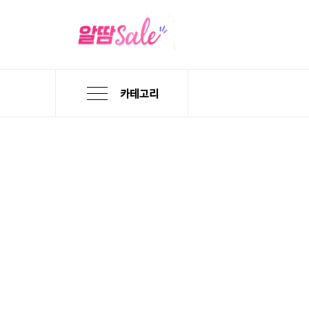
카테고리
본
검
메
문
색
뉴
바
바
바
로
로
로
가
가
가
기
기
기