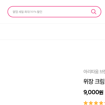
알땀 세일 최대 50% 할인
아리따움 브
위장 크림 
9,000
원