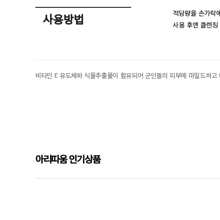
적당량을 손가락에
사용방법
사용 후엔 클렌징
비타민 E 유도체와 식물추출물이 함유되어 군인들의 피부에 마일드하고
아리따움 인기상품