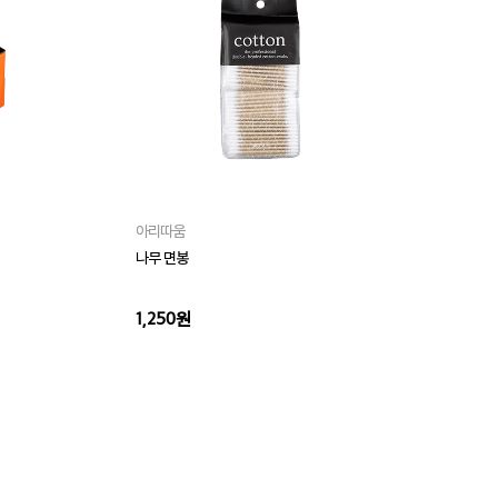
아리따움
아
나무 면봉
슬림
1,250원
1,