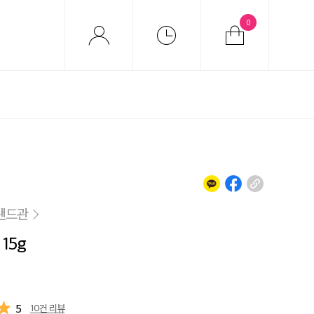
0
랜드관
15g
5
10건 리뷰