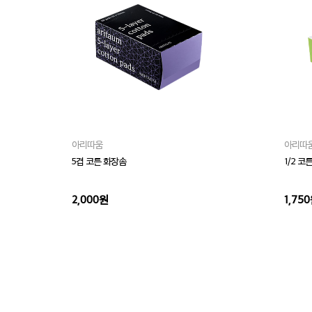
아리따움
아리따
5겹 코튼 화장솜
1/2 코
2,000원
1,75