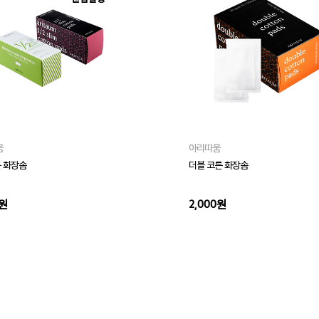
움
아리따움
튼 화장솜
더블 코튼 화장솜
0원
2,000원