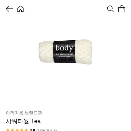
아리따움 브랜드관
샤워타월 1ea
4.8
7,681건 리뷰