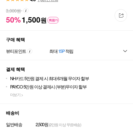
3,000
원
50%
1,500
원
회원가
구매 혜택
뷰티포인트
최대
15P
적립
결제 혜택
NH카드 5만원 결제 시 최대 6개월 무이자 할부
PAYCO 5만원 이상 결제시 (부분)무이자 할부
더보기 >
배송비
일반배송
2,500원
(2만원 이상 무료배송)