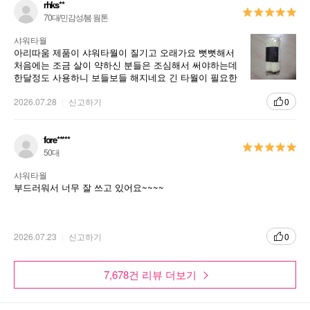
rhks**
70대/민감성/봄 웜톤
샤워타월
아리따움 제품이 샤워타월이 질기고 오래가요 뻣뻣해서
처음에는 조금 살이 약하신 분들은 조심해서 써야하는데
한달정도 사용하니 보들보들 해지네요 긴 타월이 필요한
데 아리따움에서 팔아서 좋아요 저렴하고요
2026.07.28
신고하기
0
fore*****
50대
샤워타월
부드러워서 너무 잘 쓰고 있어요~~~~
2026.07.23
신고하기
0
7,678건 리뷰 더보기