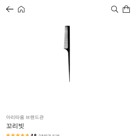
아리따움 브랜드관
꼬리빗
4.8
2,819건 리뷰