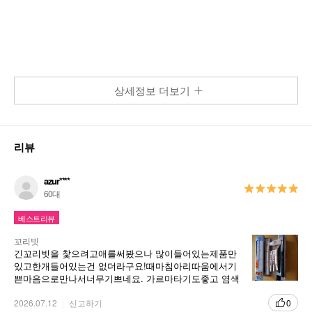
상세정보 더보기
리뷰
azur****
60대
베스트리뷰
꼬리빗
긴꼬리빗을 찿으려고애를써봤으나 많이들어있는제품만
있고한개들어있는건 없더라구요!때마침아리따움에서기
쁜마음으로만나서너무기쁘네요. 가르마타기도좋고 염색
할때도밝은빗은 물들어서 필요가없는데요검정빗은물들
어도걱정없고 제마음에 쏙드네요. 다음에도또 필요할것
2026.07.12
신고하기
0