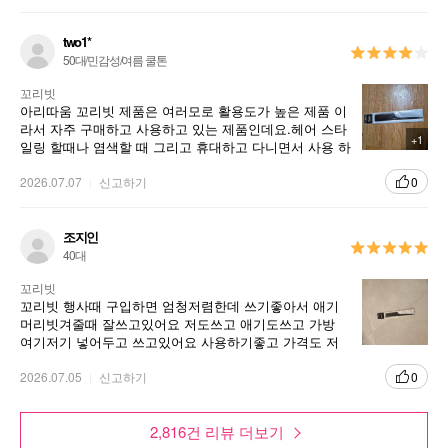
같아저장해놓기로 했네요.
two1*
50대/민감성/여름 쿨톤
꼬리빗
아리따움 꼬리빗 제품은 여러모로 활용도가 높은 제품 이
라서 자주 구매하고 사용하고 있는 제품인데요.헤어 스타
+1
일링 할때나 염색할 때 그리고 휴대하고 다니면서 사용 하
기에도 좋은 제품이에요.
2026.07.07
신고하기
0
조지인
40대
꼬리빗
꼬리빗 행사때 구입하면 엄청저렴한데 쓰기좋아서 애기
머리빗겨줄때 잘쓰고있어요 저도쓰고 애기도쓰고 가방
여기저기 넣어두고 쓰고있어요 사용하기좋고 가격도 저
렴해서 행사때 꼭 사둬야하는품목이에요
2026.07.05
신고하기
0
2,816건 리뷰 더보기