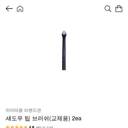
아리따움 브랜드관
섀도우 팁 브러쉬(교체용) 2ea
4.8
661건 리뷰