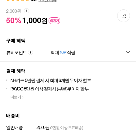
2,000
원
50%
1,000
원
회원가
구매 혜택
뷰티포인트
최대
10P
적립
결제 혜택
NH카드 5만원 결제 시 최대 6개월 무이자 할부
PAYCO 5만원 이상 결제시 (부분)무이자 할부
더보기 >
배송비
일반배송
2,500원
(2만원 이상 무료배송)