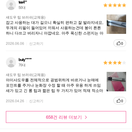
tea4**
50대
섀도우 팁 브러쉬(교체용)
잡고 사용하는 대가 길으니 확실히 편하고 잘 발라지네요,
두개의 리필이 들어있어 끼워서 사용하는건데 봉이 튼튼
하니 다쓰고 버리자니 아깝네요. 아주 푹신한 스펀지는 아
니라 가루날림이 적어 더 좋네요
2026.06.06
신고하기
0
buty******
70대
섀도우 팁 브러쉬(교체용)
아이샤도우를 전체적으로 굉범위하게 바르거나 눈매에
포인트를 주거나 눈화장 수정 할 때 아주 유용 하게 쓰임
새가 있고 긴 롱 팁과 짧은 팁 두 가지가 있어 적재 적소마
다 다양한 터치로 발림성이 용이함.
2026.04.26
신고하기
0
658건 리뷰 더보기