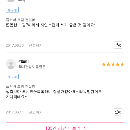
재구매
풀커버 크림 컨실러
쫀쫀한 느낌?이라서 자연스럽게 쓰기 좋은 것 같아요~
2017.06.30
신고하기
0
키드리
40대/건성/여름 쿨톤
재구매
풀커버 크림 컨실러
생각보다 크네요^^촉촉하니 잘쓸거같아요~ 리뉴얼된거도
기대되네요~
2017.06.14
신고하기
0
133건 리뷰 더보기