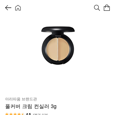
아리따움 브랜드관
풀커버 크림 컨실러 3g
4.5
136건 리뷰