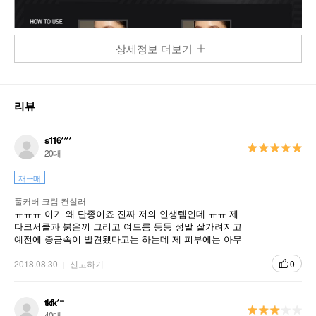
상세정보 더보기
리뷰
s116****
20대
재구매
풀커버 크림 컨실러
ㅠㅠㅠ 이거 왜 단종이죠 진짜 저의 인생템인데 ㅠㅠ 제
다크서클과 붉은끼 그리고 여드름 등등 정말 잘가려지고
예전에 중금속이 발견됐다고는 하는데 제 피부에는 아무
런 이상이 없었어서 하하...제발 이거 다시 내주세요 아직
학생이라 이것저것 많이 써보진 않았지만 제가 가진 컨실
2018.08.30
신고하기
0
러 중 가장 최고에요 ㅠㅠ 단종돼서 너무 아쉬워요
tkfk***
40대