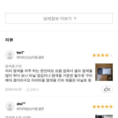
상세정보 더보기
리뷰
two1*
50대/민감성/여름 쿨톤
염색용 키트
머리 염색을 자주 하는 편인데요 요즘 집에서 셀프 염색을
많이 하다 보니 비닐 장갑이나 염색용 가운은 필수로 구비
+1
해야 겠더라구요 아리따움 염색용 키트 제품은 비닐로 된
1회용 제품이라서 편리하고 좋은것 같구요.염색약이 옷이
나 피부에 묻지 않아서 좋은것 같습니다.
2026.04.25
신고하기
0
shoi***
40대/복합성/여름 쿨톤
염색용 키트 (단종)