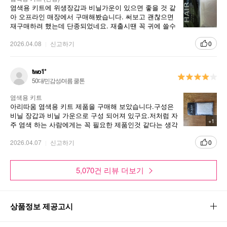
염색용 키트에 위생장갑과 비닐가운이 있으면 좋을 것 같
아 오프라인 매장에서 구매해봤습니다. 써보고 괜찮으면
재구매하려 했는데 단종되었네요. 재출시땐 꼭 귀에 쓸수
있는 위생비닐도 같이 세트로 같이 나오면 좋겠습니다.
2026.04.08
신고하기
0
two1*
50대/민감성/여름 쿨톤
염색용 키트
아리따움 염색용 키트 제품을 구매해 보았습니다.구성은
비닐 장갑과 비닐 가운으로 구성 되어져 있구요.저처럼 자
+1
주 염색 하는 사람에게는 꼭 필요한 제품인것 같다는 생각
이 듭니다.집에서 셀프 염색 자주 하시는 분들에게 추천해
드리고 싶어요.구비해 두면 깔끔하게 셀프 염색 할수 있어
2026.04.07
신고하기
0
좋네요
5,070건 리뷰 더보기
상품정보 제공고시