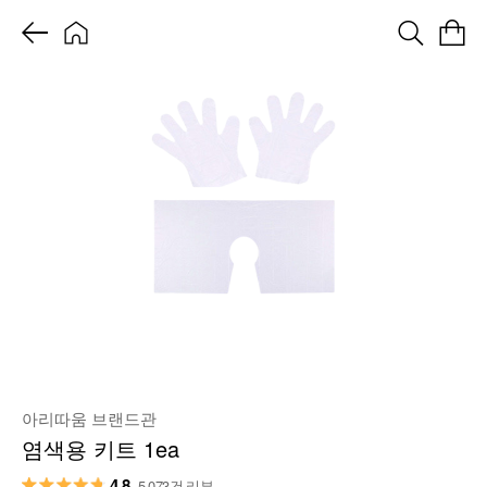
아리따움 브랜드관
염색용 키트 1ea
4.8
5,073건 리뷰