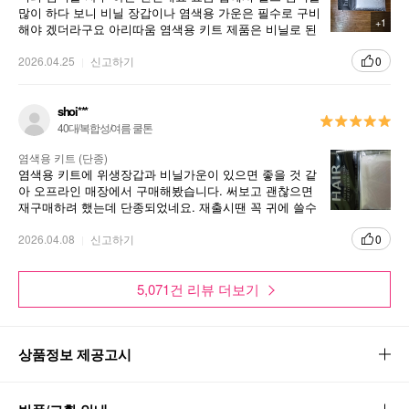
많이 하다 보니 비닐 장갑이나 염색용 가운은 필수로 구비
+1
해야 겠더라구요 아리따움 염색용 키트 제품은 비닐로 된
1회용 제품이라서 편리하고 좋은것 같구요.염색약이 옷이
나 피부에 묻지 않아서 좋은것 같습니다.
2026.04.25
신고하기
0
shoi***
40대/복합성/여름 쿨톤
염색용 키트 (단종)
염색용 키트에 위생장갑과 비닐가운이 있으면 좋을 것 같
아 오프라인 매장에서 구매해봤습니다. 써보고 괜찮으면
재구매하려 했는데 단종되었네요. 재출시땐 꼭 귀에 쓸수
있는 위생비닐도 같이 세트로 같이 나오면 좋겠습니다.
2026.04.08
신고하기
0
5,071건 리뷰 더보기
상품정보 제공고시