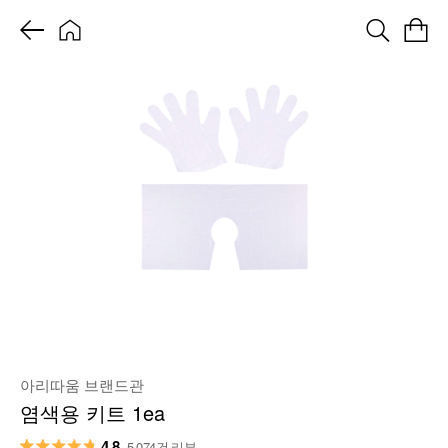
아리따움 브랜드관
염색용 키트 1ea
4.8
5,074건 리뷰