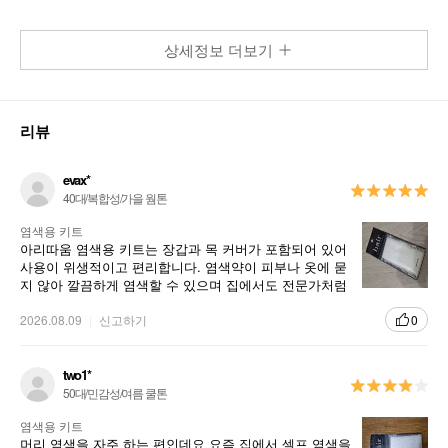
상세정보 더보기
리뷰
evax*
40대/복합성/가을 웜톤
염색용 키트
아리따움 염색용 키트는 장갑과 목 커버가 포함되어 있어
사용이 위생적이고 편리합니다. 염색약이 피부나 옷에 묻
지 않아 깔끔하게 염색할 수 있으며 집에서도 전문가처럼
손쉽게 염색할 수 있어 추천합니다.
2026.08.09
신고하기
0
two1*
50대/민감성/여름 쿨톤
염색용 키트
머리 염색을 자주 하는 편인데요 요즘 집에서 셀프 염색을