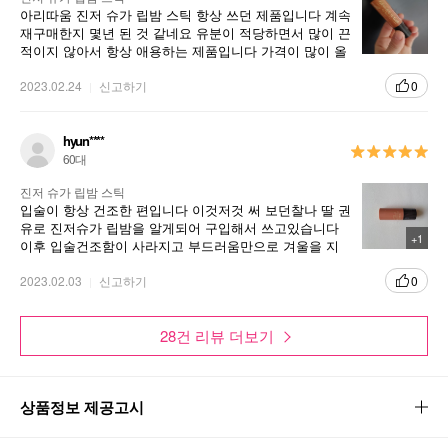
아리따움 진저 슈가 립밤 스틱 항상 쓰던 제품입니다 계속
재구매한지 몇년 된 것 같네요 유분이 적당하면서 많이 끈
적이지 않아서 항상 애용하는 제품입니다 가격이 많이 올
라서 아쉽네요 ㅠㅠ
2023.02.24
신고하기
0
hyun****
60대
진저 슈가 립밤 스틱
입술이 항상 건조한 편입니다 이것저것 써 보던찰나 딸 권
유로 진저슈가 립밤을 알게되어 구입해서 쓰고있습니다
+1
이후 입술건조함이 사라지고 부드러움만으로 겨울을 지
나고 있습니다 벌써 두개째 사용중입니다 강추합니다 ~
2023.02.03
신고하기
0
28건 리뷰 더보기
상품정보 제공고시