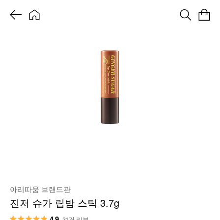
아리따움 브랜드관
진저 슈가 립밤 스틱 3.7g
4.9
31건 리뷰