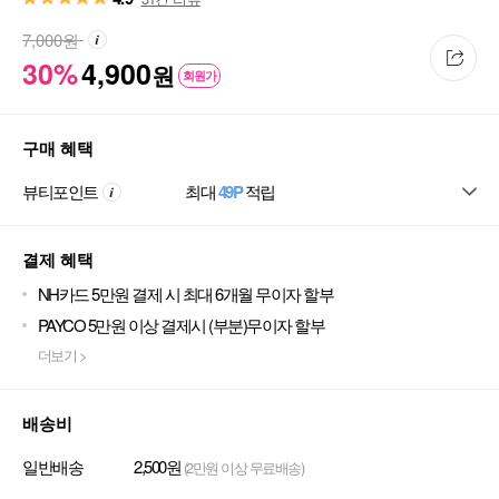
7,000
원
30%
4,900
원
회원가
구매 혜택
뷰티포인트
최대
49P
적립
결제 혜택
NH카드 5만원 결제 시 최대 6개월 무이자 할부
PAYCO 5만원 이상 결제시 (부분)무이자 할부
더보기 >
배송비
일반배송
2,500원
(2만원 이상 무료배송)