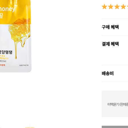
구매 혜택
결제 혜택
배송비
미백윤기 (판매중