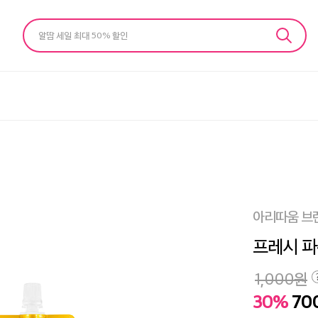
알땀 세일 최대 50% 할인
아리따움 브
프레시 파
1,000
원
30%
70