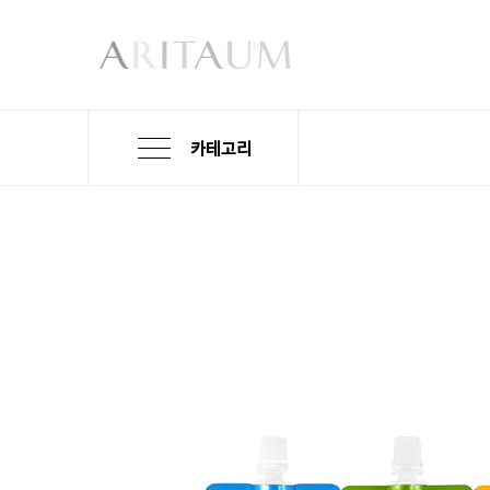
카테고리
본
검
메
문
색
뉴
바
바
바
로
로
로
가
가
가
기
기
기