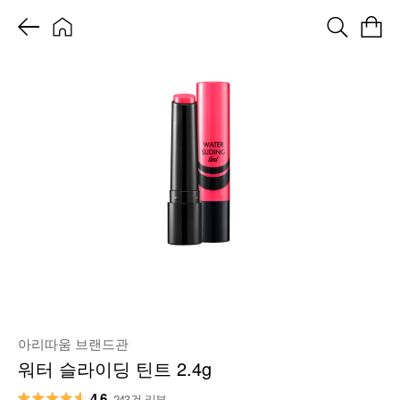
아리따움 브랜드관
워터 슬라이딩 틴트 2.4g
4.6
243건 리뷰