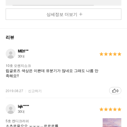
상세정보 더보기
리뷰
MEt1***
30대
10호 오렌지쇼크
립글로즈 색상은 이쁜데 유분기가 많네요 그래도 나름 만
족해요!!
2019.08.27
신고하기
0
lsjk******
30대
5호 캔디크러쉬
ㅊ츠르응으으 ㅜㅜㅜㅡ르르르를