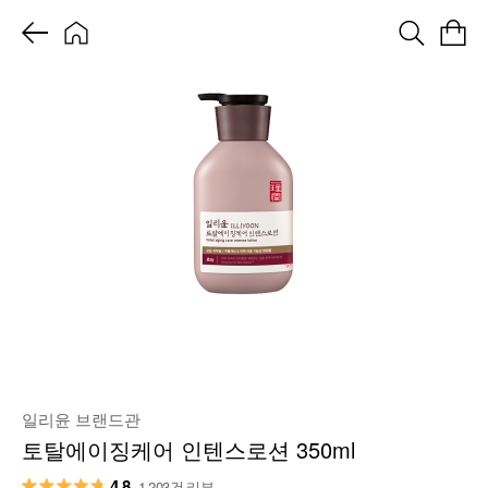
일리윤 브랜드관
토탈에이징케어 인텐스로션 350ml
4.8
1,203건 리뷰