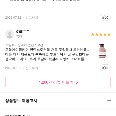
2022.07.12
신고하기
0
0106*******
70대
토탈에이징케어 인텐스로션
토탈에이징케어 인텐스로션을 처음 구입해서 쓰는데요..
다른 타사 제품보다 촉촉하고 부드러워서 잘 구입했다는
생각이 드네요...우리 두딸이 왔길래 자랑하고 너희들도
사서 써보라고. 했네요...몇일 있으면 친구들. 모임 있는데
가서 자랑 해야겠어요~~사서써 보라구요...
2022.07.05
신고하기
0
1,200건 리뷰 더보기
상품정보 제공고시