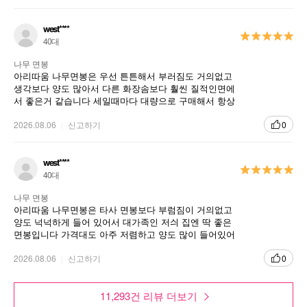
👍 아리따움 면봉 최고,,❤️
west****
40대
나무 면봉
아리따움 나무면봉은 우선 튼튼해서 부러짐도 거의없고
생각보다 양도 많아서 다른 화장솜보다 훨씬 질적인면에
서 좋은거 같습니다 세일때마다 대량으로 구매해서 항상
쟁여두고 사용하고 있습니다
2026.08.06
신고하기
0
west****
40대
나무 면봉
아리따움 나무면봉은 타사 면봉보다 부럼짐이 거의없고
양도 넉넉하게 들어 있어서 대가족인 저싀 집엔 딱 좋은
면봉입니다 가격대도 아주 저렴하고 양도 많이 들어있어
서 세일때마다 구매하고 있습니다
2026.08.06
신고하기
0
11,293건 리뷰 더보기