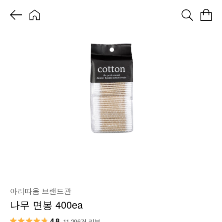
아리따움 브랜드관
나무 면봉 400ea
4.8
11,296건 리뷰