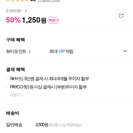
2,500
원
50%
1,250
원
회원가
구매 혜택
뷰티포인트
최대
13P
적립
결제 혜택
NH카드 5만원 결제 시 최대 6개월 무이자 할부
PAYCO 5만원 이상 결제시 (부분)무이자 할부
더보기 >
배송비
일반배송
2,500원
(2만원 이상 무료배송)