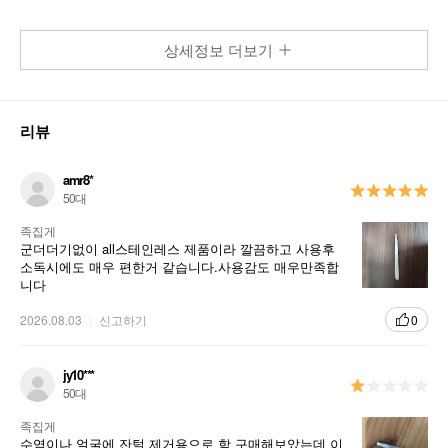
상세정보 더보기
리뷰
amr8*
50대
족집게
군더더기없이 all스테인레스 제품이라 깔끔하고 사용후
소독시에도 매우 편한거 같습니다.사용감도 매우만족합
니다
2026.08.03
신고하기
0
jy10***
50대
족집게
수염이나 얼굴에 잔털 제거용으로 함 구매해보았는데 이