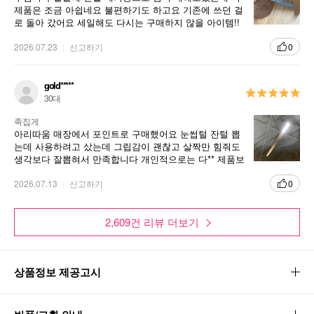
제품은 조금 아쉽네요 불편하기도 하고요 기존에 쓰던 걸
로 돌아 갔어요 세일해도 다시는 구매하지 않을 아이템!!
아리따움 소품들 나름 괜찮은데 이건 개인적으오 추천하
기 어려워요
2026.07.23
신고하기
0
gold*****
30대
족집게
아리따움 매장에서 포인트로 구매했어요 눈썹털 잔털 뽑
는데 사용하려고 샀는데 그립감이 괜찮고 살짝만 힘줘도
생각보다 잘뽑혀서 만족합니다 개인적으로는 다** 제품보
다 좋은거 같아요..
2026.07.13
신고하기
0
2,609건 리뷰 더보기
상품정보 제공고시