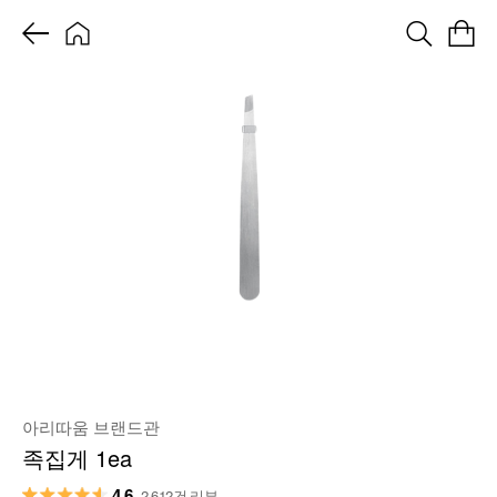
아리따움 브랜드관
족집게 1ea
4.6
2,612건 리뷰