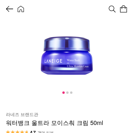
라네즈 브랜드관
워터뱅크 울트라 모이스춰 크림 50ml
4.7
78건 리뷰