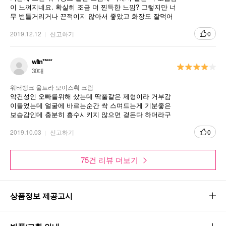
이 느껴지네요. 확실히 조금 더 찐득한 느낌? 그렇지만 너
2
14가지 피부장벽(보호)성분의 Second-
무 번들거리거나 끈적이지 않아서 좋았고 화장도 잘먹어
Barrier Complex
요. 건성 분들에게 추천드리는 겨울용 크림인것 같네요.
냄새도 강하지 않아서 호불호도 타지 않을 거라 생각합니
2019.12.12
신고하기
0
다.
3
매우 건조한, 예민해진 피부에 보습이 필요
한 날 사용
wltn*****
30대
1
피부에 천연보습인자를 더하고
워터뱅크 울트라 모이스춰 크림
악건성인 오빠를위해 샀는데 딱풀같은 제형이라 거부감
2
거칠어진 피부를 감싸안는 2 Way solution
이들었는데 얼굴에 바르는순간 싹 스며드는게 기분좋은
보습감인데 충분히 흡수시키지 않으면 겉돈다 하더라구
여!
체온에 녹아드는 쫀쫀한 떠짐과, 도톰한 보습막이
2019.10.03
신고하기
0
피부를 포근히 감싸주는 고보습 크림
피부방어막이 장벽을 모사한 특허성분, Second
75건 리뷰 더보기
Barrier Complex가 피부에 흡수되어 수분을 지키
고 피부 장벽을 보호합니다.
상품정보 제공고시
수분 + 보습을 위한 피부장벽보호비법!