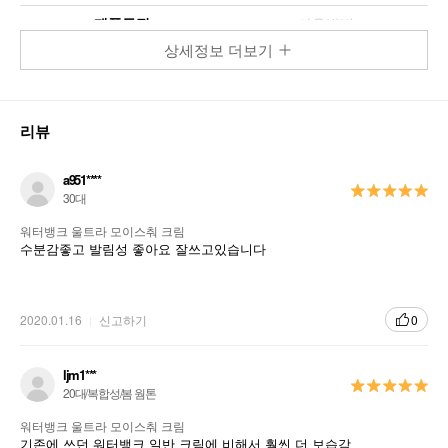
제품특징
사용방법
상세정보 더보기
겨울 피부를 위한 치밀한 수분 + 보습!
리뷰
워터뱅크 울트라 모이스춰 크림
a951****
30대
워터뱅크 울트라 모이스춰 크림
수분감좋고 발림성 좋아요 잘쓰고있습니다
2020.01.16
신고하기
0
“보습 딱풀 크림”
ljm1***
20대/복합성/봄 웜톤
1
단단하고 되직한 버터밤 제형
워터뱅크 울트라 모이스춰 크림
기존에 쓰던 워터뱅크 일반 크림에 비해서 훨씬 더 보습감