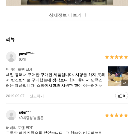
상세정보 더보기
리뷰
pmsl*******
60대
버버리 포맨 EDT
세일 통해서 구매한 구매한 제품입니다. 시향을 하지 못해
서 반신반의로 구매했는데 생각보다 향이 좋아서 만족스
+1
러운 제품입니다. 스파이시향과 시원한 향이 어우러져서
너무 무겁지 않고 사계절 내내 무난하게 쓰기 좋은 향수입
니다.
2019.09.07
신고하기
0
skkn****
40대/중성/봄 웜톤
버버리 포맨 EDT
그동안 페라리향수를 썼었습니다. 그 향수와 비교해보면