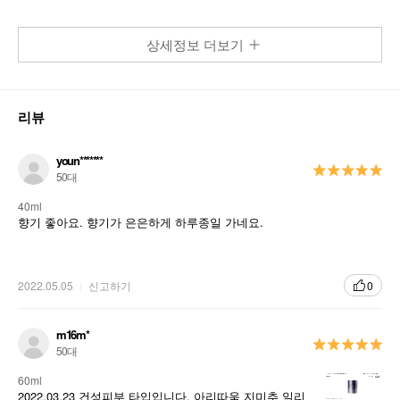
상세정보 더보기
Bottle & Packaging
반항적이지만 우아한 패키징
리뷰
반항적이고 락앤롤 코드를 따르는 스터드
youn*******
인정받은 디자인, 최상의 재료로 만드는 지미추
50대
의 제품에서 영감을 얻은 고귀한 디자인
40ml
향기 좋아요. 향기가 은은하게 하루종일 가네요.
영롱하고 고귀한 로즈 핑크 컬러
지미추의 다른 향수와 연결되는 아이코닉 라벨
2022.05.05
신고하기
0
다이아몬드를 연상시키는 아름다운 유리 블록
최면에 걸릴 듯 몽롱한 핑크 컬러를 드러내는 영
m16m*
롱한 크리스탈
50대
60ml
사각의 실버캡과 대비되는 원형의 보틀이 드러
2022.03.23 건성피부 타입입니다. 아리따움 지미추 일리
내는 개성과 모던함.