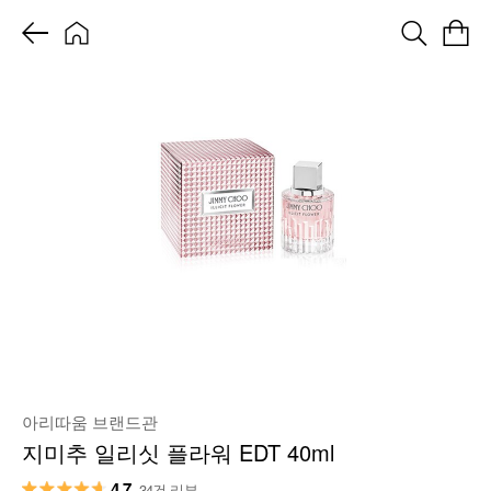
아리따움 브랜드관
지미추 일리싯 플라워 EDT 40ml
4.7
34건 리뷰