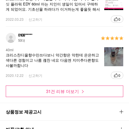
싯 플라워 EDY 60ml 아는 지인이 생일이 있어서 구매하
게 되었어요. 기초선물 하려다가 이거하는게 좋을듯 해서
지미추의 다른 보틀 컬렉션과 함께 있을 때에도
구매
완벽한 하모니
2022.03.23
신고하기
0
0108*******
50대
FRAGRANCE
40ml
크리스찬디올향수만쓰다보니 약간향은 약한데 은은하고
센슈얼하고 감각적인 향! 그의 마음을 사로잡는 강렬한 표현의
색다른 경험이고 나름 괞찬 네요 다음엔 지미추다른향도
플로럴 머스키 향조
사볼까합니다
2020.12.22
신고하기
0
관능적인 탑노트
관능적이고 육감적인 살구향이 문을 연다. 귤 제
스트와 프리지아의 플로럴 향조가 리프레쉬한
31건 리뷰 더보기
탑노트를 선사한다.
매력적인 하트 노트
상품정보 제공고시
생기 넘치는 자몽꽃과 자스민 듀오, 여성스러운
장미가 부드러운 머스크에 쌓인 그녀의 매력을
전해준다.