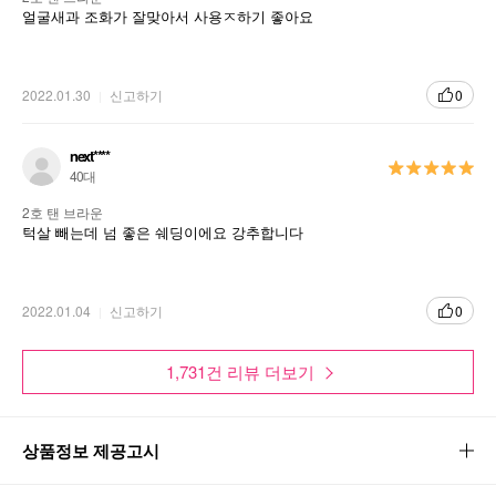
2가지 음영 컬러의 조합! 3D 얼굴윤곽 메이크업을 완성하는 듀얼 컨투어링 파우
얼굴새과 조화가 잘맞아서 사용ㅈ하기 좋아요
더
2022.01.30
신고하기
0
next****
40대
2호 탠 브라운
턱살 빼는데 넘 좋은 쉐딩이에요 강추합니다
2022.01.04
신고하기
0
1,731건 리뷰 더보기
상품정보 제공고시