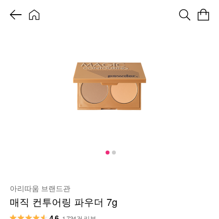
아리따움 브랜드관
매직 컨투어링 파우더 7g
4.6
1,734건 리뷰