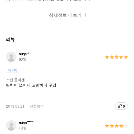
스킨뷰티 Skin Beauty
상세정보 더보기
산뜻하고 가볍게 수분과 콜라겐 관리를 할 수 있
는 저분자 콜라겐 앰플입니다.
리뷰
생기 있고 촉촉하게, 저분자 콜라겐 앰플
suga**
60대
촉촉한 균형을 위한 마시는 관리, 데일리 뷰티
앰플
재구매
스킨콜라겐은 간편하게 즐기는 아모레퍼시픽의
스킨 콜라겐
대표 뷰티 앰플입니다.
탄력이 없어서 고민하다 구입
피부 충전 시간인 매일 저녁, 피부 관리 시간에
간편하게 섭취하여 생기있는 아름다움을 가꾸
2018.08.21
신고하기
0
어 주세요.
흡수가 빠른 저분자 피쉬콜라겐 3,000 mg 함
subo******
40대
유