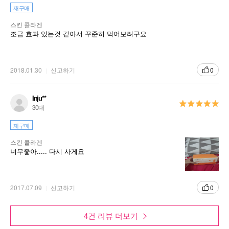
재구매
식품 속 콜라겐은 분자량이 크고 그 구조가 길고
복잡해 다량 섭취해도 몸 속 흡수가 어려운 상태
스킨 콜라겐
조금 효과 있는것 같아서 꾸준히 먹어보려구요
입니다. 스킨 콜라겐은 저분자 피쉬 콜라겐이
3,000 mg 함유되어, 분자량이 큰 콜라겐에 비해
흡수가 용이합니다.
2018.01.30
신고하기
0
콜라겐 섭취가 중요한 이유(건강정보)
피부 진피층의 70%를 차지할 정도로 중요한 피
Inju**
부 필수성분인 콜라겐은 피부 본연의 건강함을
30대
유지하는 데 중요한 역할을 합니다. 그러나 나
재구매
이, 스트레스, 수면부족, 다이어트 등으로 인한
피부 노화가 시작 되면 콜라겐의 체내 합성이 줄
스킨 콜라겐
어들게 되므로 콜라겐 보충에 관심을 가지는 것
너무좋아..... 다시 사게요
이 좋습니다. 돼지고기나 닭고기 등 식품 속 콜
라겐은 분자량이 커서 체내에 쉽게 흡수되기 어
려우며, 높은 열량과 함께 섭취되는 경우가 많습
니다. 따라서 피부 속 콜라겐을 보충하고 콜라겐
2017.07.09
신고하기
0
생성을 원활하게 하기위해서는 저분자 구조의
콜라겐 섭취와 함께 올바른 생활습관을 갖는 것
이 중요합니다.
4건 리뷰 더보기