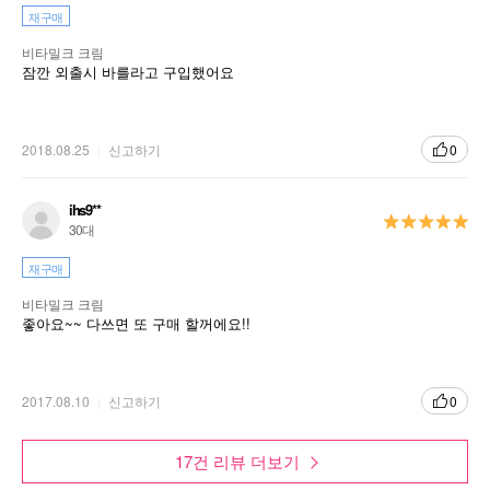
재구매
비타밀크 크림
잠깐 외출시 바를라고 구입했어요
2018.08.25
신고하기
0
ihs9**
30대
재구매
비타밀크 크림
좋아요~~ 다쓰면 또 구매 할꺼에요!!
2017.08.10
신고하기
0
17건 리뷰 더보기
피부를 환하게 밝혀주며 수분을 공급해주는 미백 크림