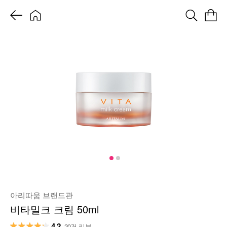
아리따움 브랜드관
비타밀크 크림 50ml
4.2
20건 리뷰