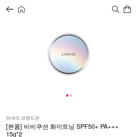
라네즈 브랜드관
[본품] 비비쿠션 화이트닝 SPF50+ PA+++
15g*2