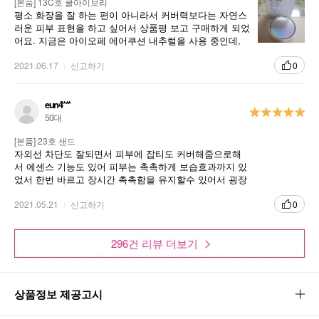
[본품] 13C호 쿨아이보리
평소 화장을 잘 하는 편이 아니라서 커버력보다는 자연스
러운 피부 표현을 하고 싶어서 상품평 보고 구매하게 되었
다크닝 없는 궁극의 화사한 피부 연출!
어요. 지금은 아이오페 에어쿠션 내추럴을 사용 중인데,
피부를 맑고 투명하게!
비슷한 느낌이지 않을까하고 구매했는데 어떨지 모르겠
피부에 더욱 밀착되게! 화사함이 오래 지속되게!
네요. 제 피부에 잘 맞았으면 좋겠네요. 잘 쓰겠습니다.
2021.06.17
신고하기
0
eun4***
50대
글로벌 1000만개 판매 글로벌 뷰티어워드에 빛나는 비
[본품] 23호 샌드
비쿠션!
자외선 차단도 잘되면서 피부에 잡티도 커버해줌으로해
서 에센스 기능도 있어 피부는 촉촉하게 보습효과까지 있
었서 한번 바르고 장시간 촉촉함을 유지할수 있어서 굉장
히 좋은것 같아요 강력추천합니다
2021.05.21
신고하기
0
296건 리뷰 더보기
상품정보 제공고시