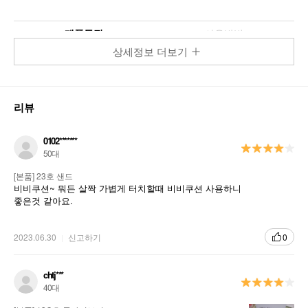
제품특징
사용방법
상세정보 더보기
리뷰
0102*******
50대
[본품] 23호 샌드
비비쿠션~ 뭐든 살짝 가볍게 터치할때 비비쿠션 사용하니
좋은것 같아요.
BB Cushion Whitning
2023.06.30
신고하기
0
피부 안팎을 환하게 듀얼화이트닝 케어로
투명하고 화사한 피부를 연출해주는 '화이트닝
BB쿠션'
chtj***
40대
비비쿠션 화이트닝 SPF 50+ PA+++