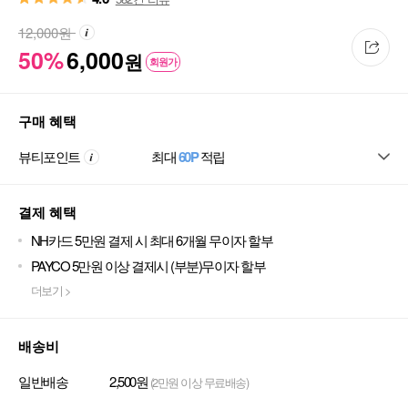
12,000
원
50%
6,000
원
회원가
구매 혜택
뷰티포인트
최대
60P
적립
결제 혜택
NH카드 5만원 결제 시 최대 6개월 무이자 할부
PAYCO 5만원 이상 결제시 (부분)무이자 할부
더보기 >
배송비
일반배송
2,500원
(2만원 이상 무료배송)