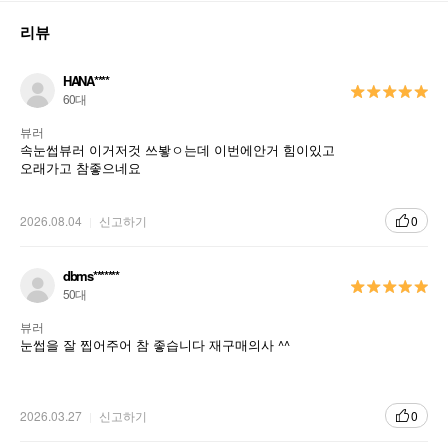
리뷰
HANA****
60대
뷰러
속눈썹뷰러 이거저것 쓰봫ㅇ는데 이번에안거 힘이있고
오래가고 참좋으네요
2026.08.04
신고하기
0
dbms*******
50대
뷰러
눈썹을 잘 찝어주어 참 좋습니다 재구매의사 ^^
2026.03.27
신고하기
0