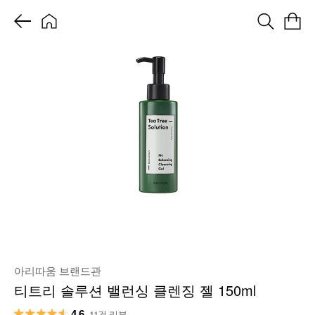
아리따움 브랜드관
티트리 솔루션 밸런싱 클렌징 젤 150ml
4.6
11건 리뷰