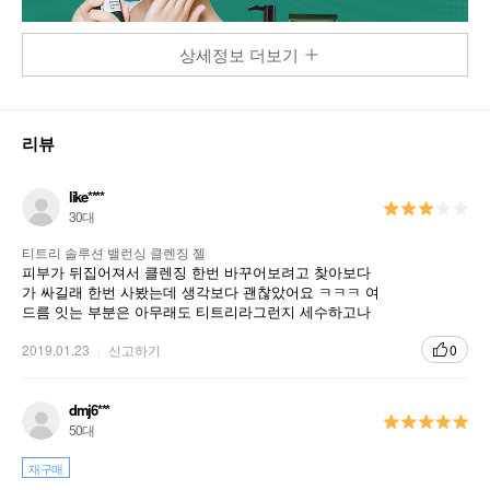
상세정보 더보기
리뷰
like****
30대
티트리 솔루션 밸런싱 클렌징 젤
피부가 뒤집어져서 클렌징 한번 바꾸어보려고 찾아보다
가 싸길래 한번 사봤는데 생각보다 괜찮았어요 ㅋㅋㅋ 여
드름 잇는 부분은 아무래도 티트리라그런지 세수하고나
서 좀 화한? 느낌잇긴한데 그래도 이걸 1차세안으로 하고
나서 피부 가라앉히는데 좀 도움된 것 같아요 ㅎㅎ 근데
2019.01.23
신고하기
0
이거쓰고나서 꼭 2차세안 해줘야될거같아요!
dmj6***
50대
재구매