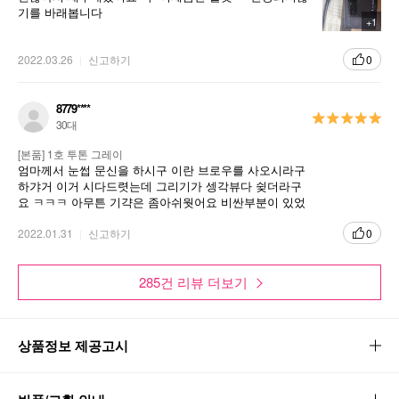
로우 메이크업이 가능합니다.
기를 바래봅니다
+1
3
나만의 맞춤컬러로 트렌디하게!
2022.03.26
신고하기
0
아시아인의 헤어와 눈동자 색에 딱 맞는 투톤컬러를 믹스하여 나
만의 맞춤컬러를 찾아보세요. 헤어 컬러 변화에 따라 리필만 별도
8779****
로 구매도 가능합니다.
30대
[본품] 1호 투톤 그레이
엄마께서 눈썹 문신을 하시구 이란 브로우를 사오시라구
하갸거 이거 시다드렷는데 그리기가 셍각뷰다 슂더라구
요 ㅋㅋㅋ 아무튼 기갹은 좀아쉬웟어요 비싼부분이 있었
구요. 저는 그래두 펜슬이 편하네요
이런 분들께 추천!
2022.01.31
신고하기
0
1
펜슬 타입은 자꾸 뭉치고 어색해요!
285건 리뷰 더보기
아이브로우 쿠션-카라로 물들이듯 자연스러운 브로우 메이크업을
연출해보세요.
상품정보 제공고시
2
오후만 되면 눈썹이 사라져요!
물과 땀에 강력한 제형으로 하루종일 오래 지속됩니다.