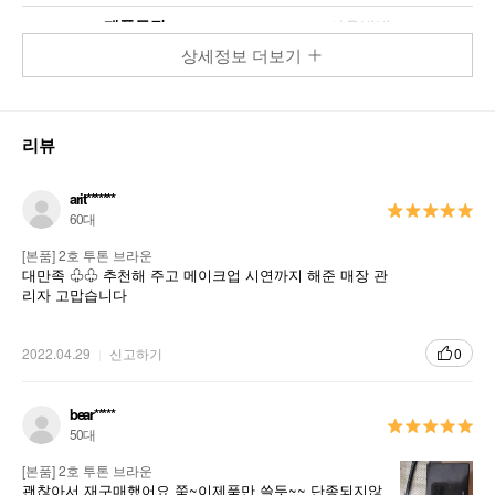
제품특징
사용방법
상세정보 더보기
물들인듯 자연스럽게 라인을 그리고 브로우 컬러링까지 한번에!
물과 땀에 강력한 아이브로우쿠션-카라
리뷰
아이브로우 쿠션-카라
arit*******
60대
[본품] 2호 투톤 브라운
대만족 ♧♧ 추천해 주고 메이크업 시연까지 해준 매장 관
Point
리자 고맙습니다
1
신개념 쿠션 타입 브로우로 자연스럽게!
2022.04.29
신고하기
0
쿠션 위에서 양조절이 쉬워 초보자도 뭉침없이 자연스럽게 물들이
듯 브로우 메이크업을 연출하실 수 있습니다.
bear*****
50대
2
하루 종일 오래오래!
[본품] 2호 투톤 브라운
물과 땀에 강력한 리퀴드투파우더 제형으로 하루종일 오래가는 브
괜찮아서 재구매했어요 쭉~이제품만 쓸듯~~ 단종되지않