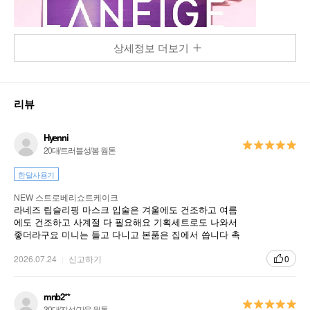
상세정보 더보기
리뷰
Hyenni
20대/트러블성/봄 웜톤
한달사용기
NEW 스트로베리쇼트케이크
라네즈 립슬리핑 마스크 입술은 겨울에도 건조하고 여름
에도 건조하고 사계절 다 필요해요 기획세트로도 나와서
좋더라구요 미니는 들고 다니고 본품은 집에서 씁니다 촉
촉하고 좋습니다 향도 좋아요
2026.07.24
신고하기
0
mnb2**
30대/지성/가을 웜톤