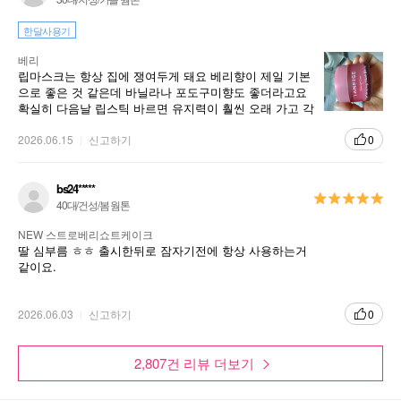
한달사용기
베리
립마스크는 항상 집에 쟁여두게 돼요 베리향이 제일 기본
으로 좋은 것 같은데 바닐라나 포도구미향도 좋더라고요
확실히 다음날 립스틱 바르면 유지력이 훨씬 오래 가고 각
질이 오래 잘 안 생기는 점도 좋아요
2026.06.15
신고하기
0
bs24*****
40대/건성/봄 웜톤
NEW 스트로베리쇼트케이크
딸 심부름 ㅎㅎ 출시한뒤로 잠자기전에 항상 사용하는거
같이요.
2026.06.03
신고하기
0
2,807건 리뷰 더보기