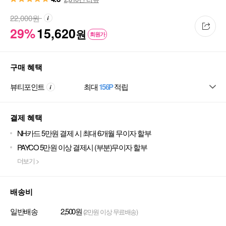
22,000
원
29%
15,620
원
회원가
구매 혜택
뷰티포인트
최대
156P
적립
결제 혜택
NH카드 5만원 결제 시 최대 6개월 무이자 할부
PAYCO 5만원 이상 결제시 (부분)무이자 할부
더보기 >
배송비
일반배송
2,500원
(2만원 이상 무료배송)