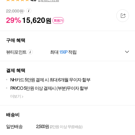
22,000
원
29%
15,620
원
회원가
구매 혜택
뷰티포인트
최대
156P
적립
결제 혜택
NH카드 5만원 결제 시 최대 6개월 무이자 할부
PAYCO 5만원 이상 결제시 (부분)무이자 할부
더보기 >
배송비
일반배송
2,500원
(2만원 이상 무료배송)