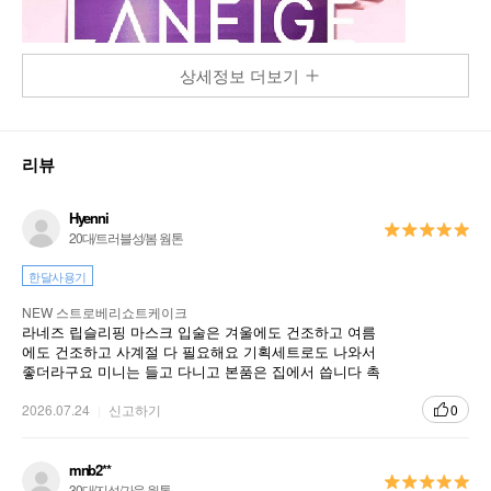
상세정보 더보기
리뷰
Hyenni
20대/트러블성/봄 웜톤
한달사용기
NEW 스트로베리쇼트케이크
라네즈 립슬리핑 마스크 입술은 겨울에도 건조하고 여름
에도 건조하고 사계절 다 필요해요 기획세트로도 나와서
좋더라구요 미니는 들고 다니고 본품은 집에서 씁니다 촉
촉하고 좋습니다 향도 좋아요
2026.07.24
신고하기
0
mnb2**
30대/지성/가을 웜톤