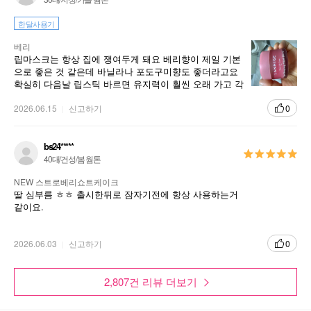
한달사용기
베리
립마스크는 항상 집에 쟁여두게 돼요 베리향이 제일 기본
으로 좋은 것 같은데 바닐라나 포도구미향도 좋더라고요
확실히 다음날 립스틱 바르면 유지력이 훨씬 오래 가고 각
질이 오래 잘 안 생기는 점도 좋아요
2026.06.15
신고하기
0
bs24*****
40대/건성/봄 웜톤
NEW 스트로베리쇼트케이크
딸 심부름 ㅎㅎ 출시한뒤로 잠자기전에 항상 사용하는거
같이요.
2026.06.03
신고하기
0
2,807건 리뷰 더보기