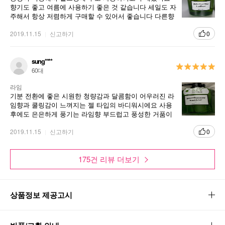
향기도 좋고 여름에 사용하기 좋은 것 같습니다 세일도 자
주해서 항상 저렴하게 구매할 수 있어서 좋습니다 다른향
도 사용해봐야겠어요 단종된거 같아서 아쉽습니다 향 상
큼하고 좋아요
2019.11.15
신고하기
0
sung****
60대
라임
기분 전환에 좋은 시원한 청량감과 달콤함이 어우러진 라
임향과 쿨링감이 느껴지는 젤 타입의 바디워시에요 사용
후에도 은은하게 풍기는 라임향 부드럽고 풍성한 거품이
바디피부를 깨끗하게 세정해주고 피부 보습에 도움을 주
퍼퓸테일러 바디워시 - 라임
어 샤워 후에도 촉촉하게 케어해줘요
2019.11.15
신고하기
0
기분전환에 좋은 시원한 청량감과 달콤함이 어우러진 라임향과 쿨
175건 리뷰 더보기
링감이 느껴지는 젤 타입의 바디워시
샤워 후에도 은은하게 풍기는 라임향
1
상품정보 제공고시
부드럽고 풍성한 거품이 바디피부를 깨끗하게 세정해주고, 피
2
부보습에 도움을 주어 샤워 후에도 촉촉하게 케어