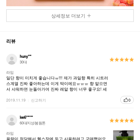
상세정보 더보기
퍼퓸테일러 바디워시 - 피치
달콤한 복숭아즙을 그대로 담은 듯한 싱그러운 피치향이 풍기는
리뷰
촉촉한 크림 타입의 바디워시
huny***
샤워 후에도 은은하게 풍기는 피치향
1
30대
라임
부드럽고 풍성한 거품이 바디피부를 깨끗하게 세정해주고, 피
2
일단 향이 미치게 좋습니다ㅠ!!! 제가 과일향 특히 시트러
부보습에 도움을 주어 샤워 후에도 촉촉하게 케어
스계열 진짜 좋아하는데 이게 딱이에요ㅠㅠㅠ 향 맡으면
서 샤워하면 눈돌아가여 진짜 레알 향이 너무 좋구요! 세
정력은 뭐 일반 바디워시구요 암튼 바디워시는 전 일단 향
이 젤 중요하거든요 근데 아 향이 증말 하... 그냥 최고에
2019.11.19
신고하기
0
요 누가 제 몸에 라임즙 짜서 뿌리는 기분 입니다! 저처럼
시트러스 향 좋아하시는 분들 이거 추천입니다!
lee6******
60대/지성/봄 웜톤
라임
용량이 적당해서 헬스장에 두고 사용하려고 구매했어요