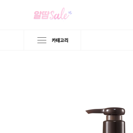
카테고리
본
검
메
문
색
뉴
바
바
바
로
로
로
가
가
가
기
기
기