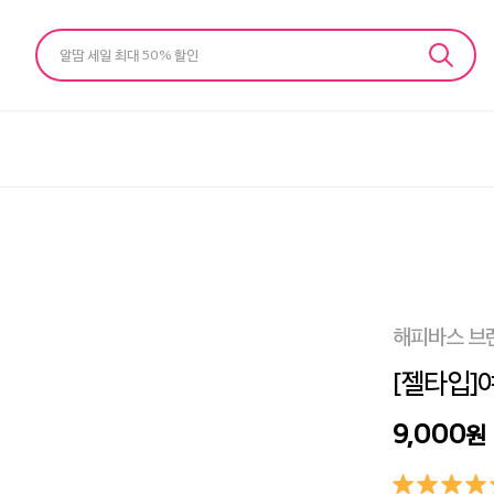
알땀 세일 최대 50% 할인
해피바스 브
[젤타입]여
9,000
원