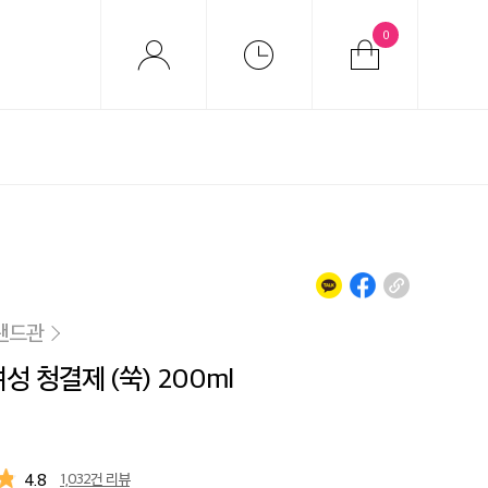
0
랜드관
성 청결제 (쑥) 200ml
4.8
1,032건 리뷰