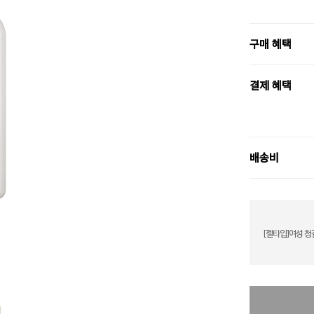
구매 혜택
결제 혜택
배송비
[젤타입]여성 청결