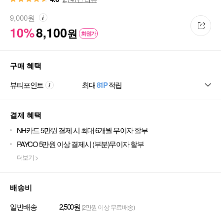
9,000
원
10%
8,100
원
회원가
구매 혜택
뷰티포인트
최대
81P
적립
결제 혜택
NH카드 5만원 결제 시 최대 6개월 무이자 할부
PAYCO 5만원 이상 결제시 (부분)무이자 할부
더보기 >
배송비
일반배송
2,500원
(2만원 이상 무료배송)