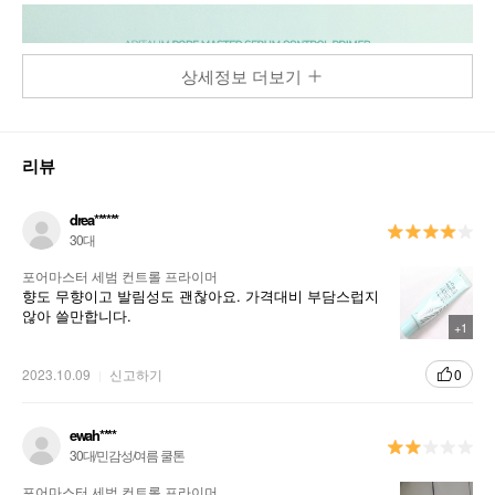
상세정보 더보기
리뷰
drea******
30대
포어마스터 세범 컨트롤 프라이머
향도 무향이고 발림성도 괜찮아요. 가격대비 부담스럽지
않아 쓸만합니다.
+1
2023.10.09
신고하기
0
ewah****
30대/민감성/여름 쿨톤
포어마스터 세범 컨트롤 프라이머