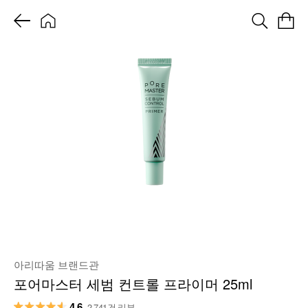
아리따움 브랜드관
포어마스터 세범 컨트롤 프라이머 25ml
4.6
2,741건 리뷰