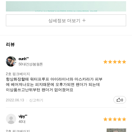
상세정보 더보기
리뷰
eunh**
50대/건성/봄 웜톤
2호 핑크베이지
항상화장할때 워터프루프 아이라이너와 마스카라가 피부
에 베어져나오는 피지때문에 오후가되면 팬더가 되는데
이상품쓰고난뒤부턴 팬더거 없어졌어요
2022.06.13
신고하기
0
vipy**
40대
2호 핑크베이지