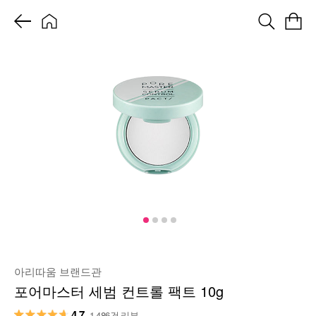
아리따움 브랜드관
포어마스터 세범 컨트롤 팩트 10g
4.7
1,486건 리뷰