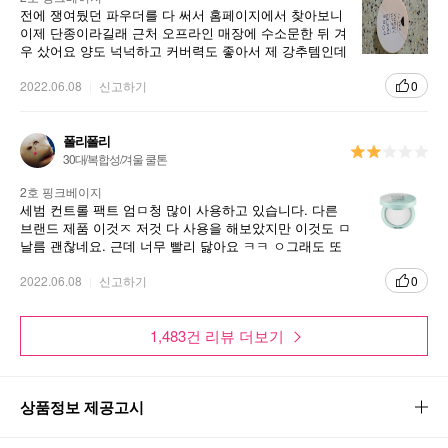
전에 쟁여뒀던 파우더를 다 써서 홈페이지에서 찾아보니
이제 단종이라길래 근처 오프라인 매장에 수소문한 뒤 겨
우 샀어요 양도 넉넉하고 커버력도 좋아서 제 강추템인데
이제 단종이라니 아쉬워요ㅠ 이름처럼 바르면 피부톤이
화사해져요
2022.06.08
신고하기
0
폴리폴리
30대/복합성/겨울 쿨톤
2호 핑크베이지
세범 컨트롤 팩트 엄ㅁ청 많이 사용하고 있습니다. 다른
브랜드 제품 이것ㅈ 저것 다 사용을 해보았지만 이것도 ㅁ
날름 괜찮네요. 근데 너무 빨리 닳아요 ㅋㅋ ㅇ그래도 또
사용 해 보겠습니다
2022.06.08
신고하기
0
1,483건 리뷰 더보기
상품정보 제공고시