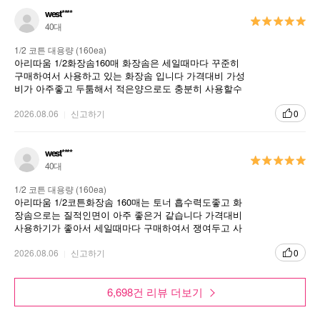
west****
40대
1/2 코튼 대용량 (160ea)
아리따움 1/2화장솜160매 화장솜은 세일때마다 꾸준히
구매하여서 사용하고 있는 화장솜 입니다 가격대비 가성
비가 아주좋고 두툼해서 적은양으로도 충분히 사용할수
있다는게 장점인거 같아요
2026.08.06
신고하기
0
west****
40대
1/2 코튼 대용량 (160ea)
아리따움 1/2코튼화장솜 160매는 토너 흡수력도좋고 화
장솜으로는 질적인면이 아주 좋은거 같습니다 가격대비
사용하기가 좋아서 세일때마다 구매하여서 쟁여두고 사
용할려고 하고 있습니다
2026.08.06
신고하기
0
보풀이나 변형이 적고, 화장수를 그대로 뱉어내는 스킨케어 전용 화장솜
6,698건 리뷰 더보기