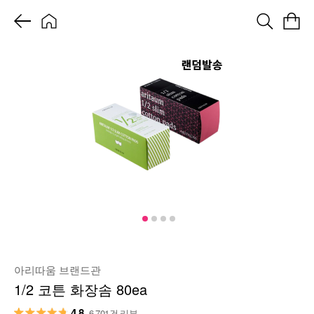
아리따움 브랜드관
1/2 코튼 화장솜 80ea
4.8
6,701건 리뷰