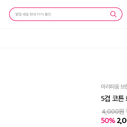
알땀 세일 최대 50% 할인
아리따움 브
5겹 코튼 
4,000
원
50%
2,