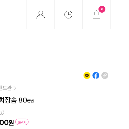
0
랜드관
화장솜 80ea
000
원
회원가