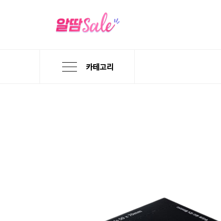
카테고리
본
검
메
문
색
뉴
바
바
바
로
로
로
가
가
가
기
기
기