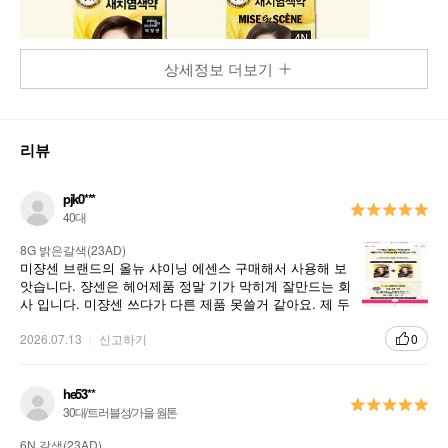
상세정보 더보기
리뷰
pjk0***
40대
8G 밝은갈색(23AD)
미쟝센 브랜드의 올뉴 샤이닝 에센스 구매해서 사용해 보
앗습니다. 쟝센은 헤어제품 정말 기가 막히게 잘만드는 회
사 입니다. 미쟝센 쓰다가 다른 제품 못쓸거 같아요. 제 두
피와 모발에 맞습니다.
2026.07.13
신고하기
0
he53**
30대/트러블성/가을 웜톤
6N 갈색(23AD)