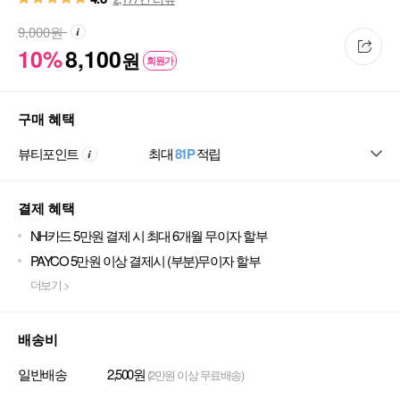
9,000
원
10%
8,100
원
회원가
구매 혜택
뷰티포인트
최대
81P
적립
결제 혜택
NH카드 5만원 결제 시 최대 6개월 무이자 할부
PAYCO 5만원 이상 결제시 (부분)무이자 할부
더보기 >
배송비
일반배송
2,500원
(2만원 이상 무료배송)