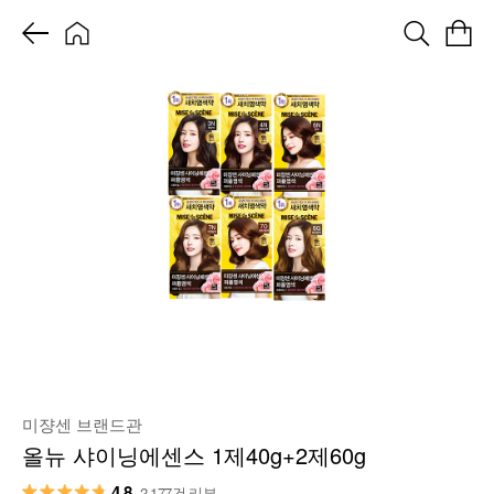
미쟝센 브랜드관
올뉴 샤이닝에센스 1제40g+2제60g
4.8
2,177건 리뷰