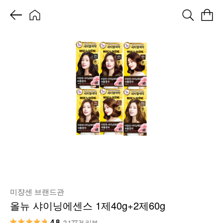
미쟝센 브랜드관
올뉴 샤이닝에센스 1제40g+2제60g
4.8
2,177건 리뷰