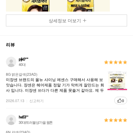
상세정보 더보기
리뷰
pjk0***
40대
8G 밝은갈색(23AD)
미쟝센 브랜드의 올뉴 샤이닝 에센스 구매해서 사용해 보
앗습니다. 쟝센은 헤어제품 정말 기가 막히게 잘만드는 회
사 입니다. 미쟝센 쓰다가 다른 제품 못쓸거 같아요. 제 두
피와 모발에 맞습니다.
2026.07.13
신고하기
0
he53**
30대/트러블성/가을 웜톤
6N 갈색(23AD)