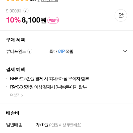
9,000
원
10%
8,100
원
회원가
구매 혜택
뷰티포인트
최대
81P
적립
결제 혜택
NH카드 5만원 결제 시 최대 6개월 무이자 할부
PAYCO 5만원 이상 결제시 (부분)무이자 할부
더보기 >
배송비
일반배송
2,500원
(2만원 이상 무료배송)