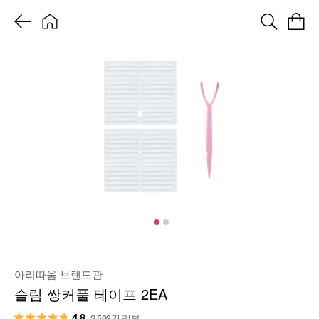
아리따움 브랜드관
슬림 쌍커풀 테이프 2EA
4.8
2,593건 리뷰