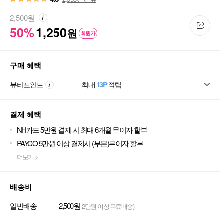
2,500
원
50%
1,250
원
회원가
구매 혜택
뷰티포인트
최대
13P
적립
결제 혜택
NH카드 5만원 결제 시 최대 6개월 무이자 할부
PAYCO 5만원 이상 결제시 (부분)무이자 할부
더보기 >
배송비
일반배송
2,500원
(2만원 이상 무료배송)