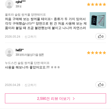
cyhd****
30대
울트라 슬림 쌍커풀 양면테이프
처음 구매해 보는 쌍꺼풀 테이프~ 종류가 두 가지 있어서
각각 구매했습니다^^ 양면으로 된 건 처음 사용해 보는 제
품이라 붙일 때 조금 불편했는데 붙이고 나니까 자연스러
워서 너무 좋아요ㅎㅎㅎ
2026.05.24
신고하기
0
he53**
30대/트러블성/가을 웜톤
누드스킨 슬림 쌍커풀 단면 테이프
사용을 해보니까 좋았어요오.!!! ㅎㅎㅎ
2026.04.28
신고하기
0
2,590건 리뷰 더보기