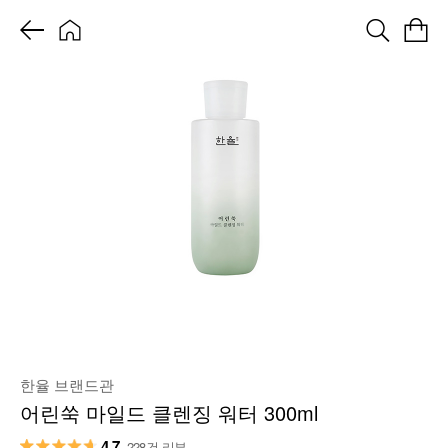
한율 브랜드관
어린쑥 마일드 클렌징 워터 300ml
4.7
228건 리뷰