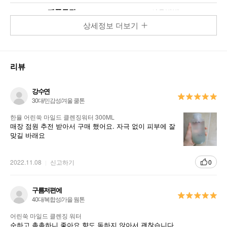
제품특징
사용방법
상세정보 더보기
피부를 맑게 케어하는 마일드한 워터 클렌저
리뷰
어린쑥 마일드 클렌징워터
강수연
30대/민감성/겨울 쿨톤
한율 어린쑥 마일드 클렌징워터 300ML
매장 점원 추전 받아서 구매 했어요. 자극 없이 피부에 잘
맞길 바래요
2022.11.08
신고하기
0
구름저편에
40대/복합성/가을 웜톤
어린쑥 마일드 클렌징 워터
순하고 촉촉하니 좋아요 향도 독하지 않아서 괜찮습니다