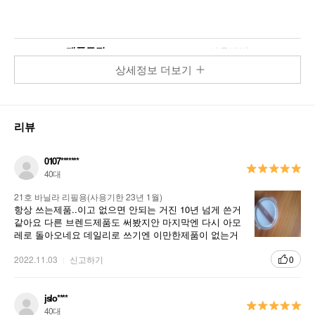
제품특징
사용방법
상세정보 더보기
리뷰
0107*******
40대
21호 바닐라 리필용(사용기한 23년 1월)
항상 쓰는제품..이고 없으면 안되는 거진 10년 넘게 쓴거
같아요 다른 브렌드제품도 써봤지안 마지막엔 다시 아모
레로 돌아오네요 데일리로 쓰기엔 이만한제품이 없는거
같습니다 너무 좋아요
1
피부의 탄력 광채를 살려주는 안티에이징 쿠션
2022.11.03
신고하기
0
아이오페 슈퍼바이탈 라인의 Bio-glycan™ 성분으로 피부의 탄력
윤기를 살려주고 골드 식물 콤플렉스의 항산화 작용으로 피부를
jslo****
건강하게 해줍니다.
40대