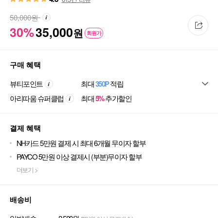
50,000
원
30%
35,000
원
회원가
구매 혜택
뷰티포인트
최대
350P
적립
아리따움 슈퍼클럽
최대
5%
추가할인
결제 혜택
NH카드 5만원 결제 시 최대 6개월 무이자 할부
PAYCO 5만원 이상 결제시 (부분)무이자 할부
더보기 >
배송비