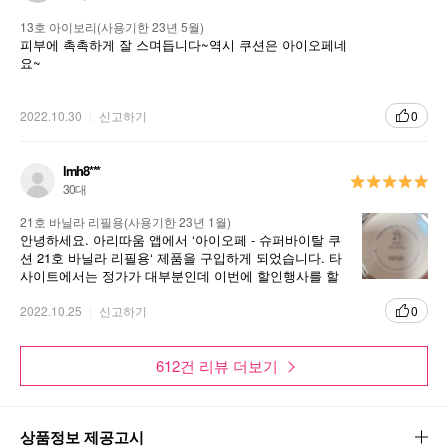
13호 아이보리(사용기한 23년 5월)
바이오 글리칸 (Bio-glycan™)이란??
피부에 촉촉하게 잘 스며듭니다~역시 쿠션은 아이오페네
차세대 바이오 과학인 *글리코 바이올로지를 바탕으로 피부 활력
요~
을 강화시키는 핵심 복합체 성분입니다.
2022.10.30
신고하기
0
2
강력한 커버력으로 기미,잡티까지 완벽 커버
보습층과 오일층에 커버성분이 동시에 분산되어 있는 레이어드 커
lmh8***
버™ 기술로 미세주름과 기미, 잡티까지 완벽하게 커버합니다.
30대
3
고급스러운 윤광으로 건강한 윤기 연출
21호 바닐라 리필용(사용기한 23년 1월)
안녕하세요. 아리따움 앱에서 ‘아이오페 - 슈퍼바이탈 쿠
피부에 광채를 더하는 골드빛의 미세펄과 광채오일로 고급스러운
션 21호 바닐라 리필용‘ 제품을 구입하게 되었습니다. 타
윤기를 부여합니다.
사이트에서는 정가가 대부분인데 이번에 할인행사를 할
때 기회를 잘 포착해서 구입하게 되었습니다. 몇 개 구매
해서 두고 꾸준히 사용하려 합니다. 21호 리필 계속 판매
2022.10.25
신고하기
0
해주세요
제품특징
사용방법
612건 리뷰 더보기
기초 후 메이크업 베이스 혹은 파운데이션 단계에서 사용하거나
오후 중 선블록이 필요할 때 혹은 수정 화장을 할 때마다 덧발라 줍
상품정보 제공고시
니다. (메이크업 전, 후로 사용가능)