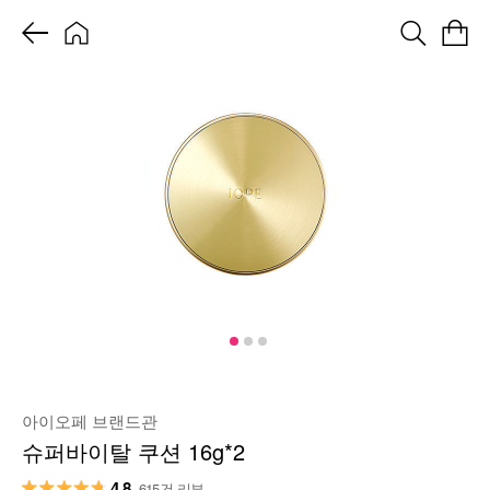
아이오페 브랜드관
슈퍼바이탈 쿠션 16g*2
4.8
615건 리뷰